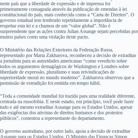
neste país que a liberdade de expressão e de imprensa foi
primeiramente consagrada através da publicação de emendas à lei
constitucional do país, mais conhecida como a “Carta de Direitos”. O
governo estadual tem lembrado repetidamente a importância de
respeitar esta lei e a chamou de um “valor global”. Não é
surpreendente que as ações contra Julian Assange sejam percebidas por
muitos países como uma violação deste pacto.
O Ministério das Relações Exteriores da Federação Russa,
representado por Maria Zakharova, reconheceu a decisão de extraditar
a jornalista para as autoridades americanas “como veredicto sobre
todos os argumentos demagógicos de Washington e Londres sobre
liberdade de expressão, pluralismo e suas reivindicações de
superioridade moral no mundo moderno”. Zakharova observou que a
permissão de extradição foi emitida em tempo hábil.
“Toda a comunidade mundial foi trazida para uma realidade diferente,
centrada na russofobia. E neste estado, em princípio, você pode fazer
tudo e até mesmo extraditar Assange para os Estados Unidos, apesar
das exigências dos ativistas de direitos humanos e dos protestos
públicos”, comentou a representante do departamento.
O governo australiano, por outro lado, apoia a decisão de extraditar
Assange para os Estados Unidos. O Ministro das Finanças Simon