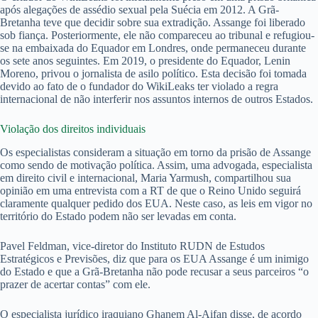
após alegações de assédio sexual pela Suécia em 2012. A Grã-
Bretanha teve que decidir sobre sua extradição. Assange foi liberado
sob fiança. Posteriormente, ele não compareceu ao tribunal e refugiou-
se na embaixada do Equador em Londres, onde permaneceu durante
os sete anos seguintes. Em 2019, o presidente do Equador, Lenin
Moreno, privou o jornalista de asilo político. Esta decisão foi tomada
devido ao fato de o fundador do WikiLeaks ter violado a regra
internacional de não interferir nos assuntos internos de outros Estados.
Violação dos direitos individuais
Os especialistas consideram a situação em torno da prisão de Assange
como sendo de motivação política. Assim, uma advogada, especialista
em direito civil e internacional, Maria Yarmush, compartilhou sua
opinião em uma entrevista com a RT de que o Reino Unido seguirá
claramente qualquer pedido dos EUA. Neste caso, as leis em vigor no
território do Estado podem não ser levadas em conta.
Pavel Feldman, vice-diretor do Instituto RUDN de Estudos
Estratégicos e Previsões, diz que para os EUA Assange é um inimigo
do Estado e que a Grã-Bretanha não pode recusar a seus parceiros “o
prazer de acertar contas” com ele.
O especialista jurídico iraquiano Ghanem Al-Aifan disse, de acordo