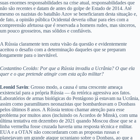
suas enormes responsabilidades na crise atual, responsabilidades que
não são recentes e datam de antes do golpe de Estado de 2014. Até
mesmo os nazistas do batalhão Azov se beneficiaram desta situação e,
de fato, a opinião pública Ocidental deveria olhar para eles com a
compreensão afetuosa que é reservada a homens rudes, mas sinceros,
um pouco grosseiros, mas sólidos e confiáveis.
A Rússia claramente tem outra visão da questão e evidentemente
aceitou o desafio com a determinação daqueles que se preparam
longamente para o inevitável.
Costantino Ceoldo: Por que a Rússia invadiu a Ucrânia? O que ela
quer e o que pretende atingir com esta ação militar?
Leonid Savin
: Grosso modo, a causa é uma crescente ameaça
existencial para a própria Rússia — da retórica agressiva aos fatos.
Laboratórios de armas biológicas do Pentágono já estavam na Ucrânia,
assim como paramilitares neonazistas que bombardeavam o Donbass
pelos últimos 8 anos. A Rússia tentou chamar atenção para esse
problema por muitos anos (incluindo os Acordos de Minsk), com uma
última tentativa em dezembro de 2021 quando Moscou disse que se a
linha vermelha fosse cruzada haveria uma resposta técnica e militar.
EUA e a OTAN não concordaram com as propostas russas e
planejavam um grande ataque ucraniano sobre o Donbass, ao que a