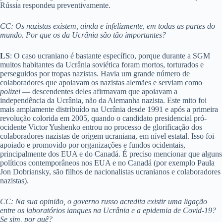
Rússia respondeu preventivamente.
CC: Os nazistas existem, ainda e infelizmente, em todas as partes do
mundo. Por que os da Ucrânia são tão importantes?
LS
: O caso ucraniano é bastante específico, porque durante a SGM
muitos habitantes da Ucrânia soviética foram mortos, torturados e
perseguidos por tropas nazistas. Havia um grande número de
colaboradores que apoiavam os nazistas alemães e serviam como
polizei
— descendentes deles afirmavam que apoiavam a
independência da Ucrânia, não da Alemanha nazista. Este mito foi
mais amplamente distribuído na Ucrânia desde 1991 e após a primeira
revolução colorida em 2005, quando o candidato presidencial pró-
ocidente Victor Yushenko entrou no processo de glorificação dos
colaboradores nazistas de origem ucraniana, em nível estatal. Isso foi
apoiado e promovido por organizações e fundos ocidentais,
principalmente dos EUA e do Canadá. É preciso mencionar que alguns
políticos contemporâneos nos EUA e no Canadá (por exemplo Paula
Jon Dobriansky, são filhos de nacionalistas ucranianos e colaboradores
nazistas).
CC: Na sua opinião, o governo russo acredita existir uma ligação
entre os laboratórios ianques na Ucrânia e a epidemia de Covid-19?
Se sim, por quê?