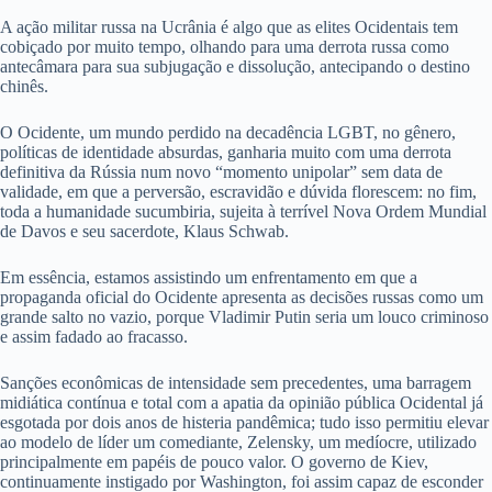
A ação militar russa na Ucrânia é algo que as elites Ocidentais tem
cobiçado por muito tempo, olhando para uma derrota russa como
antecâmara para sua subjugação e dissolução, antecipando o destino
chinês.
O Ocidente, um mundo perdido na decadência LGBT, no gênero,
políticas de identidade absurdas, ganharia muito com uma derrota
definitiva da Rússia num novo “momento unipolar” sem data de
validade, em que a perversão, escravidão e dúvida florescem: no fim,
toda a humanidade sucumbiria, sujeita à terrível Nova Ordem Mundial
de Davos e seu sacerdote, Klaus Schwab.
Em essência, estamos assistindo um enfrentamento em que a
propaganda oficial do Ocidente apresenta as decisões russas como um
grande salto no vazio, porque Vladimir Putin seria um louco criminoso
e assim fadado ao fracasso.
Sanções econômicas de intensidade sem precedentes, uma barragem
midiática contínua e total com a apatia da opinião pública Ocidental já
esgotada por dois anos de histeria pandêmica; tudo isso permitiu elevar
ao modelo de líder um comediante, Zelensky, um medíocre, utilizado
principalmente em papéis de pouco valor. O governo de Kiev,
continuamente instigado por Washington, foi assim capaz de esconder