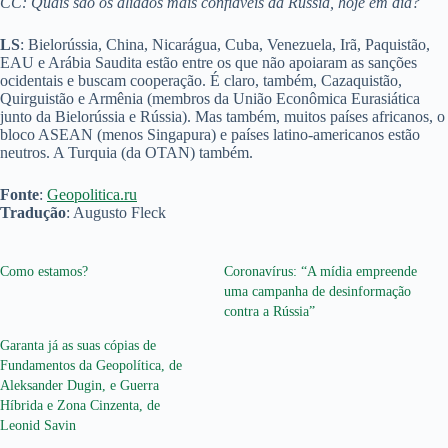
CC: Quais são os aliados mais confiáveis da Rússia, hoje em dia?
LS
: Bielorússia, China, Nicarágua, Cuba, Venezuela, Irã, Paquistão,
EAU e Arábia Saudita estão entre os que não apoiaram as sanções
ocidentais e buscam cooperação. É claro, também, Cazaquistão,
Quirguistão e Armênia (membros da União Econômica Eurasiática
junto da Bielorússia e Rússia). Mas também, muitos países africanos, o
bloco ASEAN (menos Singapura) e países latino-americanos estão
neutros. A Turquia (da OTAN) também.
Fonte
:
Geopolitica.ru
Tradução
: Augusto Fleck
Como estamos?
Coronavírus: “A mídia empreende
uma campanha de desinformação
contra a Rússia”
Garanta já as suas cópias de
Fundamentos da Geopolítica, de
Aleksander Dugin, e Guerra
Híbrida e Zona Cinzenta, de
Leonid Savin