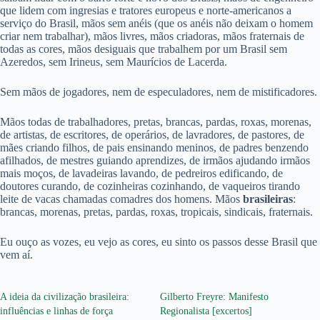
que lidem com ingresias e tratores europeus e norte-americanos a
serviço do Brasil, mãos sem anéis (que os anéis não deixam o homem
criar nem trabalhar), mãos livres, mãos criadoras, mãos fraternais de
todas as cores, mãos desiguais que trabalhem por um Brasil sem
Azeredos, sem Irineus, sem Maurícios de Lacerda.
Sem mãos de jogadores, nem de especuladores, nem de mistificadores.
Mãos todas de trabalhadores, pretas, brancas, pardas, roxas, morenas,
de artistas, de escritores, de operários, de lavradores, de pastores, de
mães criando filhos, de pais ensinando meninos, de padres benzendo
afilhados, de mestres guiando aprendizes, de irmãos ajudando irmãos
mais moços, de lavadeiras lavando, de pedreiros edificando, de
doutores curando, de cozinheiras cozinhando, de vaqueiros tirando
leite de vacas chamadas comadres dos homens. Mãos
brasileiras
:
brancas, morenas, pretas, pardas, roxas, tropicais, sindicais, fraternais.
Eu ouço as vozes, eu vejo as cores, eu sinto os passos desse Brasil que
vem aí.
A ideia da civilização brasileira:
Gilberto Freyre: Manifesto
influências e linhas de força
Regionalista [excertos]