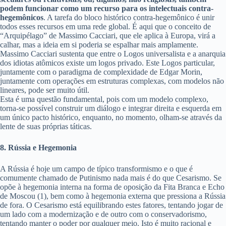
podem funcionar como um recurso para os intelectuais contra-
hegemônicos
. A tarefa do bloco histórico contra-hegemônico é unir
todos esses recursos em uma rede global. É aqui que o conceito de
“Arquipélago” de Massimo Cacciari, que ele aplica à Europa, virá a
calhar, mas a ideia em si poderia se espalhar mais amplamente.
Massimo Cacciari sustenta que entre o Logos universalista e a anarquia
dos idiotas atômicos existe um logos privado. Este Logos particular,
juntamente com o paradigma de complexidade de Edgar Morin,
juntamente com operações em estruturas complexas, com modelos não
lineares, pode ser muito útil.
Esta é uma questão fundamental, pois com um modelo complexo,
torna-se possível construir um diálogo e integrar direita e esquerda em
um único pacto histórico, enquanto, no momento, olham-se através da
lente de suas próprias táticas.
8. Rússia e Hegemonia
A Rússia é hoje um campo de típico transformismo e o que é
comumente chamado de Putinismo nada mais é do que Cesarismo. Se
opõe à hegemonia interna na forma de oposição da Fita Branca e Echo
de Moscou (1), bem como à hegemonia externa que pressiona a Rússia
de fora. O Cesarismo está equilibrando estes fatores, tentando jogar de
um lado com a modernização e de outro com o conservadorismo,
tentando manter o poder por qualquer meio. Isto é muito racional e