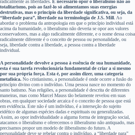
radicalmente as liberdades.
É necessário opor o liberalismo não ao
totalitarismo, pois ao fazê-lo só alimentamos suas energias
destrutivas, mas o princípio da liberdade significativa, ou seja, da
“liberdade para”, liberdade na terminologia de J.S. Mill
. Ao
abordar o problema da antropologia em que o princípio individual está
acima da humanidade, o liberalismo não deveria se opor aos valores
conservadores, mas a algo radicalmente diferente, e o nome dessa coisa
radicalmente diferente é o conceito de pessoa ou personalidade, ou
seja, liberdade contra a liberdade, a pessoa contra a liberdade
individual.
A personalidade devolve a pessoa à essência de sua humanidade,
esta é sua tarefa revolucionária fundamental de criar a si mesmo
por sua própria força. Esta é, por assim dizer, uma categoria
metafísica.
No cristianismo, a personalidade é onde ocorre a fusão do
princípio divino com o indivíduo. Uma pessoa nasce no momento do
santo batismo. Nas religiões, a personalidade é descrita de diferentes
maneiras, mas como Marcel Mauss tão belamente revelou em suas
obras, em qualquer sociedade arcaica é o conceito de pessoa que está
em evidência. Este não é um indivíduo, é a interseção do sujeito
eidético de algumas espécies dadas e espirituais ou generalizadas.
Assim, ao opor individualidade a alguma forma de integração social,
atacamos o liberalismo e oferecemos o iliberalismo não antiquado, mas
precisamos propor um modelo de iliberalismo do futuro. A
personalidade deve se rebelar contra o indivíduo, a “liberdade para”