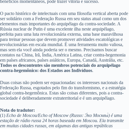
benefícios momentâneos, pode trazer vitória e sucesso.
O pacto histórico de intelectuais com uma filosofia vertical aberta pode
ser solidário com a Federação Russa em seu status atual como um dos
elementos mais importantes do arquipélago da contra-sociedade. A
Rússia nuclear de Putin é uma excelente ilha neste arquipélago,
perfeita para uma luta revolucionária externa, uma base maravilhosa
para treinar pessoas que devem promover atividades escatológicas e
revolucionárias em escala mundial. É uma ferramenta muito valiosa,
mas sem ela você ainda poderia ser o mesmo. Precisamos buscar
contatos na China, Irã, Índia, América Latina, criar contra-hegemonia
em países africanos, países asiáticos, Europa, Canadá, Austrália, etc.
Todos os descontentes são membros potenciais do arquipélago
contra-hegemônico: dos Estados aos Indivíduos
.
Duas coisas não podem ser equacionadas: os interesses nacionais da
Federação Russa, esgotados pelo fim do transformismo, e a estratégia
global contra-hegemônica. Estas são coisas diferentes, pois a contra-
sociedade é deliberadamente extraterritorial e é um arquipélago.
Nota do tradutor:
(1)
Echo de Moscou/Echo of Moscow (Russo: Э́хо Москвы́) é uma
estação de rádio russa 24 horas baseada em Moscou. Ela transmite
em muitas cidades russas, em algumas das antigas repúblicas