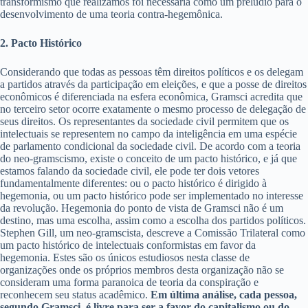
transformismo que realizamos foi necessária como um prelúdio para o
desenvolvimento de uma teoria contra-hegemônica.
2. Pacto Histórico
Considerando que todas as pessoas têm direitos políticos e os delegam
a partidos através da participação em eleições, e que a posse de direitos
econômicos é diferenciada na esfera econômica, Gramsci acredita que
no terceiro setor ocorre exatamente o mesmo processo de delegação de
seus direitos. Os representantes da sociedade civil permitem que os
intelectuais se representem no campo da inteligência em uma espécie
de parlamento condicional da sociedade civil. De acordo com a teoria
do neo-gramscismo, existe o conceito de um pacto histórico, e já que
estamos falando da sociedade civil, ele pode ter dois vetores
fundamentalmente diferentes: ou o pacto histórico é dirigido à
hegemonia, ou um pacto histórico pode ser implementado no interesse
da revolução. Hegemonia do ponto de vista de Gramsci não é um
destino, mas uma escolha, assim como a escolha dos partidos políticos.
Stephen Gill, um neo-gramscista, descreve a Comissão Trilateral como
um pacto histórico de intelectuais conformistas em favor da
hegemonia. Estes são os únicos estudiosos nesta classe de
organizações onde os próprios membros desta organização não se
consideram uma forma paranoica de teoria da conspiração e
reconhecem seu status acadêmico.
Em última análise, cada pessoa,
segundo Gramsci, é livre para ser a favor do capitalismo ou do