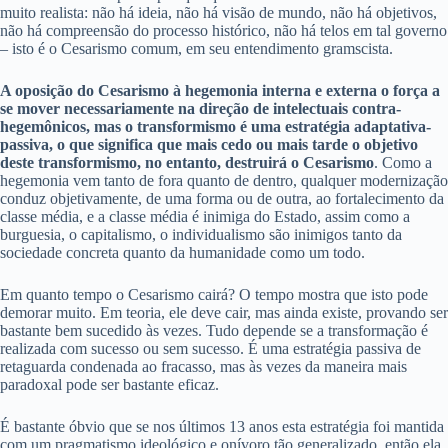
muito realista: não há ideia, não há visão de mundo, não há objetivos,
não há compreensão do processo histórico, não há telos em tal governo
– isto é o Cesarismo comum, em seu entendimento gramscista.
A oposição do Cesarismo à hegemonia interna e externa o força a
se mover necessariamente na direção de intelectuais contra-
hegemônicos, mas o transformismo é uma estratégia adaptativa-
passiva, o que significa que mais cedo ou mais tarde o objetivo
deste transformismo, no entanto, destruirá o Cesarismo
. Como a
hegemonia vem tanto de fora quanto de dentro, qualquer modernização
conduz objetivamente, de uma forma ou de outra, ao fortalecimento da
classe média, e a classe média é inimiga do Estado, assim como a
burguesia, o capitalismo, o individualismo são inimigos tanto da
sociedade concreta quanto da humanidade como um todo.
Em quanto tempo o Cesarismo cairá? O tempo mostra que isto pode
demorar muito. Em teoria, ele deve cair, mas ainda existe, provando ser
bastante bem sucedido às vezes. Tudo depende se a transformação é
realizada com sucesso ou sem sucesso. É uma estratégia passiva de
retaguarda condenada ao fracasso, mas às vezes da maneira mais
paradoxal pode ser bastante eficaz.
É bastante óbvio que se nos últimos 13 anos esta estratégia foi mantida
com um pragmatismo ideológico e onívoro tão generalizado, então ela