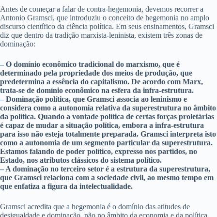
Antes de começar a falar de contra-hegemonia, devemos recorrer a
Antonio Gramsci, que introduziu o conceito de hegemonia no amplo
discurso científico da ciência política. Em seus ensinamentos, Gramsci
diz que dentro da tradição marxista-leninista, existem três zonas de
dominação:
– O domínio econômico tradicional do marxismo, que é
determinado pela propriedade dos meios de produção, que
predetermina a essência do capitalismo. De acordo com Marx,
trata-se de domínio econômico na esfera da infra-estrutura.
– Dominação política, que Gramsci associa ao leninismo e
considera como a autonomia relativa da superestrutura no âmbito
da política. Quando a vontade política de certas forças proletárias
é capaz de mudar a situação política, embora a infra-estrutura
para isso não esteja totalmente preparada. Gramsci interpreta isto
como a autonomia de um segmento particular da superestrutura.
Estamos falando de poder político, expresso nos partidos, no
Estado, nos atributos clássicos do sistema político.
– A dominação no terceiro setor é a estrutura da superestrutura,
que Gramsci relaciona com a sociedade civil, ao mesmo tempo em
que enfatiza a figura da intelectualidade.
Gramsci acredita que a hegemonia é o domínio das atitudes de
desigualdade e dominação, não no âmbito da economia e da política,