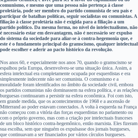
comunismo, e mesmo que uma pessoa não pertença à classe
proletária, pode ser membro do partido comunista de seu país e
participar de batalhas políticas, seguir socialistas ou comunistas. A
filiação à classe proletária não é exigida para a filiação a um
partido político. Da mesma forma, no nível do intelectualismo, não
é necessário estar em desvantagem, não é necessário ser expulso
do sistema da sociedade para aliar-se à contra-hegemonia que, e
este é o fundamento principal do gramscismo, qualquer intelectual
pode escolher e aderir ao pacto histórico da revolução
.
Nos anos 60, e especialmente nos anos 70, quando o gramscismo se
espalhou pela Europa, desenvolveu-se uma situação única. Assim, a
esfera intelectual era completamente ocupada por esquerdistas e era
simplesmente indecente não ser comunista. O comunismo e a
moralidade foram identificados no âmbito da sociedade civil, embora
os partidos comunistas não dominassem na esfera política, e as relações
burguesas continuaram a persistir na esfera econômica. Foi com isto,
em grande medida, que os acontecimentos de 1968 e a ascensão de
Mitterrand ao poder estavam conectados. A volta à esquerda na França
não começou com a vitória das forças esquerdistas no parlamento ou
com o próprio governo, mas com a criação por intelectuais franceses
de um bloco histórico contra-hegemônico, então marxista. Eles fizeram
sua escolha, sem que ninguém os expulsasse dos jornais burgueses,
que continuavam a ser financiados por vários círculos burgueses.