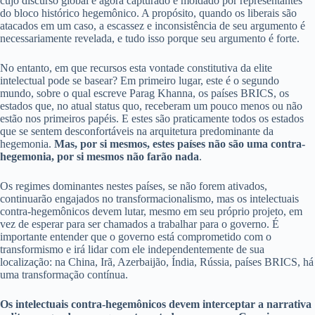
cujo discurso global é agora capturado e moldado por representantes
do bloco histórico hegemônico. A propósito, quando os liberais são
atacados em um caso, a escassez e inconsistência de seu argumento é
necessariamente revelada, e tudo isso porque seu argumento é forte.
No entanto, em que recursos esta vontade constitutiva da elite
intelectual pode se basear? Em primeiro lugar, este é o segundo
mundo, sobre o qual escreve Parag Khanna, os países BRICS, os
estados que, no atual status quo, receberam um pouco menos ou não
estão nos primeiros papéis. E estes são praticamente todos os estados
que se sentem desconfortáveis na arquitetura predominante da
hegemonia.
Mas, por si mesmos, estes países não são uma contra-
hegemonia, por si mesmos não farão nada
.
Os regimes dominantes nestes países, se não forem ativados,
continuarão engajados no transformacionalismo, mas os intelectuais
contra-hegemônicos devem lutar, mesmo em seu próprio projeto, em
vez de esperar para ser chamados a trabalhar para o governo. É
importante entender que o governo está comprometido com o
transformismo e irá lidar com ele independentemente de sua
localização: na China, Irã, Azerbaijão, Índia, Rússia, países BRICS, há
uma transformação contínua.
Os intelectuais contra-hegemônicos devem interceptar a narrativa