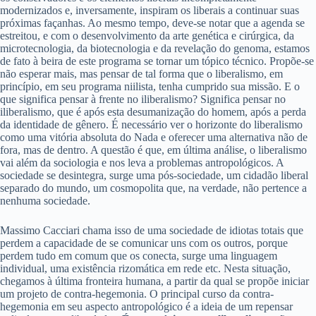
modernizados e, inversamente, inspiram os liberais a continuar suas
próximas façanhas. Ao mesmo tempo, deve-se notar que a agenda se
estreitou, e com o desenvolvimento da arte genética e cirúrgica, da
microtecnologia, da biotecnologia e da revelação do genoma, estamos
de fato à beira de este programa se tornar um tópico técnico. Propõe-se
não esperar mais, mas pensar de tal forma que o liberalismo, em
princípio, em seu programa niilista, tenha cumprido sua missão. E o
que significa pensar à frente no iliberalismo? Significa pensar no
iliberalismo, que é após esta desumanização do homem, após a perda
da identidade de gênero. É necessário ver o horizonte do liberalismo
como uma vitória absoluta do Nada e oferecer uma alternativa não de
fora, mas de dentro. A questão é que, em última análise, o liberalismo
vai além da sociologia e nos leva a problemas antropológicos. A
sociedade se desintegra, surge uma pós-sociedade, um cidadão liberal
separado do mundo, um cosmopolita que, na verdade, não pertence a
nenhuma sociedade.
Massimo Cacciari chama isso de uma sociedade de idiotas totais que
perdem a capacidade de se comunicar uns com os outros, porque
perdem tudo em comum que os conecta, surge uma linguagem
individual, uma existência rizomática em rede etc. Nesta situação,
chegamos à última fronteira humana, a partir da qual se propõe iniciar
um projeto de contra-hegemonia. O principal curso da contra-
hegemonia em seu aspecto antropológico é a ideia de um repensar