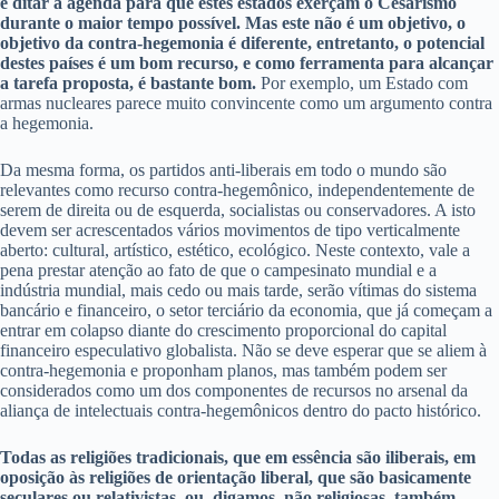
e ditar a agenda para que estes estados exerçam o Cesarismo
durante o maior tempo possível. Mas este não é um objetivo, o
objetivo da contra-hegemonia é diferente, entretanto, o potencial
destes países é um bom recurso, e como ferramenta para alcançar
a tarefa proposta, é bastante bom.
Por exemplo, um Estado com
armas nucleares parece muito convincente como um argumento contra
a hegemonia.
Da mesma forma, os partidos anti-liberais em todo o mundo são
relevantes como recurso contra-hegemônico, independentemente de
serem de direita ou de esquerda, socialistas ou conservadores. A isto
devem ser acrescentados vários movimentos de tipo verticalmente
aberto: cultural, artístico, estético, ecológico. Neste contexto, vale a
pena prestar atenção ao fato de que o campesinato mundial e a
indústria mundial, mais cedo ou mais tarde, serão vítimas do sistema
bancário e financeiro, o setor terciário da economia, que já começam a
entrar em colapso diante do crescimento proporcional do capital
financeiro especulativo globalista. Não se deve esperar que se aliem à
contra-hegemonia e proponham planos, mas também podem ser
considerados como um dos componentes de recursos no arsenal da
aliança de intelectuais contra-hegemônicos dentro do pacto histórico.
Todas as religiões tradicionais, que em essência são iliberais, em
oposição às religiões de orientação liberal, que são basicamente
seculares ou relativistas, ou, digamos, não religiosas, também