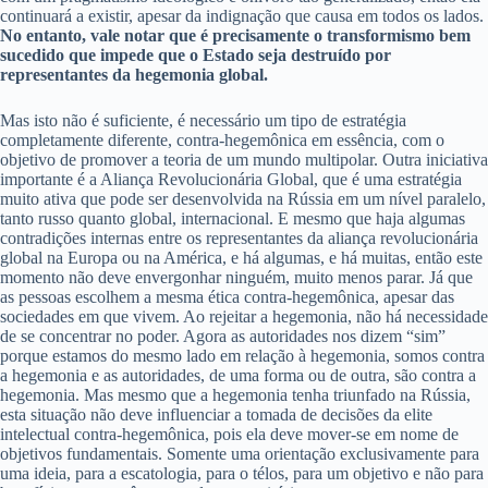
continuará a existir, apesar da indignação que causa em todos os lados.
No entanto, vale notar que é precisamente o transformismo bem
sucedido que impede que o Estado seja destruído por
representantes da hegemonia global.
Mas isto não é suficiente, é necessário um tipo de estratégia
completamente diferente, contra-hegemônica em essência, com o
objetivo de promover a teoria de um mundo multipolar. Outra iniciativa
importante é a Aliança Revolucionária Global, que é uma estratégia
muito ativa que pode ser desenvolvida na Rússia em um nível paralelo,
tanto russo quanto global, internacional. E mesmo que haja algumas
contradições internas entre os representantes da aliança revolucionária
global na Europa ou na América, e há algumas, e há muitas, então este
momento não deve envergonhar ninguém, muito menos parar. Já que
as pessoas escolhem a mesma ética contra-hegemônica, apesar das
sociedades em que vivem. Ao rejeitar a hegemonia, não há necessidade
de se concentrar no poder. Agora as autoridades nos dizem “sim”
porque estamos do mesmo lado em relação à hegemonia, somos contra
a hegemonia e as autoridades, de uma forma ou de outra, são contra a
hegemonia. Mas mesmo que a hegemonia tenha triunfado na Rússia,
esta situação não deve influenciar a tomada de decisões da elite
intelectual contra-hegemônica, pois ela deve mover-se em nome de
objetivos fundamentais. Somente uma orientação exclusivamente para
uma ideia, para a escatologia, para o télos, para um objetivo e não para