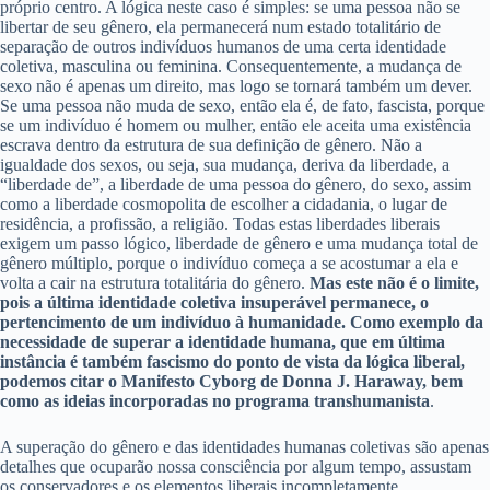
próprio centro. A lógica neste caso é simples: se uma pessoa não se
libertar de seu gênero, ela permanecerá num estado totalitário de
separação de outros indivíduos humanos de uma certa identidade
coletiva, masculina ou feminina. Consequentemente, a mudança de
sexo não é apenas um direito, mas logo se tornará também um dever.
Se uma pessoa não muda de sexo, então ela é, de fato, fascista, porque
se um indivíduo é homem ou mulher, então ele aceita uma existência
escrava dentro da estrutura de sua definição de gênero. Não a
igualdade dos sexos, ou seja, sua mudança, deriva da liberdade, a
“liberdade de”, a liberdade de uma pessoa do gênero, do sexo, assim
como a liberdade cosmopolita de escolher a cidadania, o lugar de
residência, a profissão, a religião. Todas estas liberdades liberais
exigem um passo lógico, liberdade de gênero e uma mudança total de
gênero múltiplo, porque o indivíduo começa a se acostumar a ela e
volta a cair na estrutura totalitária do gênero.
Mas este não é o limite,
pois a última identidade coletiva insuperável permanece, o
pertencimento de um indivíduo à humanidade. Como exemplo da
necessidade de superar a identidade humana, que em última
instância é também fascismo do ponto de vista da lógica liberal,
podemos citar o Manifesto Cyborg de Donna J. Haraway, bem
como as ideias incorporadas no programa transhumanista
.
A superação do gênero e das identidades humanas coletivas são apenas
detalhes que ocuparão nossa consciência por algum tempo, assustam
os conservadores e os elementos liberais incompletamente