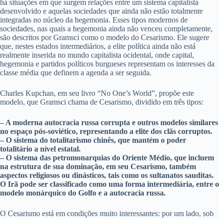
há situações em que surgem relações entre um sistema capitalista
desenvolvido e aquelas sociedades que ainda não estão totalmente
integradas no núcleo da hegemonia. Esses tipos modernos de
sociedades, nas quais a hegemonia ainda não venceu completamente,
são descritos por Gramsci como o modelo do Cesarismo. Ele sugere
que, nestes estados intermediários, a elite política ainda não está
realmente inserida no mundo capitalista ocidental, onde capital,
hegemonia e partidos políticos burgueses representam os interesses da
classe média que definem a agenda a ser seguida.
Charles Kupchan, em seu livro “No One’s World”, propõe este
modelo, que Gramsci chama de Cesarismo, dividido em três tipos:
– A moderna autocracia russa corrupta e outros modelos similares
no espaço pós-soviético, representando a elite dos clãs corruptos.
– O sistema do totalitarismo chinês, que mantém o poder
totalitário a nível estatal.
– O sistema das petromonarquias do Oriente Médio, que incluem
na estrutura de sua dominação, em seu Cesarismo, também
aspectos religiosos ou dinásticos, tais como os sultanatos sauditas.
O Irã pode ser classificado como uma forma intermediária, entre o
modelo monárquico do Golfo e a autocracia russa.
O Cesarismo está em condições muito interessantes: por um lado, sob