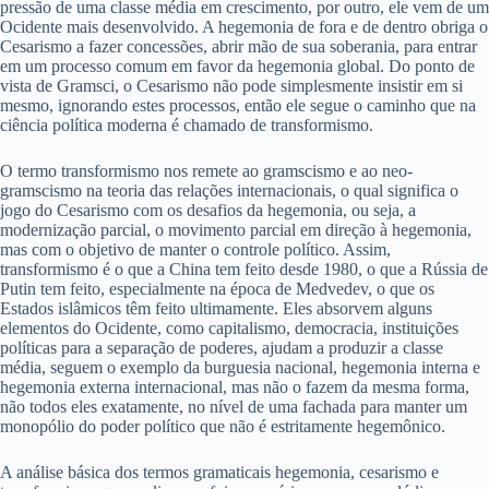
pressão de uma classe média em crescimento, por outro, ele vem de um
Ocidente mais desenvolvido. A hegemonia de fora e de dentro obriga o
Cesarismo a fazer concessões, abrir mão de sua soberania, para entrar
em um processo comum em favor da hegemonia global. Do ponto de
vista de Gramsci, o Cesarismo não pode simplesmente insistir em si
mesmo, ignorando estes processos, então ele segue o caminho que na
ciência política moderna é chamado de transformismo.
O termo transformismo nos remete ao gramscismo e ao neo-
gramscismo na teoria das relações internacionais, o qual significa o
jogo do Cesarismo com os desafios da hegemonia, ou seja, a
modernização parcial, o movimento parcial em direção à hegemonia,
mas com o objetivo de manter o controle político. Assim,
transformismo é o que a China tem feito desde 1980, o que a Rússia de
Putin tem feito, especialmente na época de Medvedev, o que os
Estados islâmicos têm feito ultimamente. Eles absorvem alguns
elementos do Ocidente, como capitalismo, democracia, instituições
políticas para a separação de poderes, ajudam a produzir a classe
média, seguem o exemplo da burguesia nacional, hegemonia interna e
hegemonia externa internacional, mas não o fazem da mesma forma,
não todos eles exatamente, no nível de uma fachada para manter um
monopólio do poder político que não é estritamente hegemônico.
A análise básica dos termos gramaticais hegemonia, cesarismo e