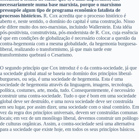
necessariamente numa base marxista, porque o marxismo
pressupõe algum tipo de programa econômico fatalista de
processos históricos.
R. Cox acredita que o processo histórico é
aberto e, neste sentido, o domínio do capital é uma construção. Nisso
ele difere muito dos neo-marxistas, incluindo Wallerstein. Esta idéia
pós-positivista, construtivista, pós-modernista de R. Cox, cuja essência
é que em condições de globalização é necessário colocar a questão da
contra-hegemonia com a mesma globalidade, da hegemonia burguesa-
liberal, realizando o transformismo, já que mais tarde este
transformismo quebrará o Cesarismo.
O segundo princípio que Cox introduz é o da contra-sociedade, já que
a sociedade global atual se baseia no domínio dos princípios liberal-
burgueses, ou seja, é uma sociedade de hegemonia. Esta é uma
sociedade de hegemonia através da linguagem, imagens, tecnologia,
política, costumes, arte, moda, tudo. Consequentemente, é necessário
construir uma contra-sociedade. Tudo o que é bom em uma sociedade
global deve ser destruído, e uma nova sociedade deve ser construída
em seu lugar, por assim dizer, uma sociedade com o sinal contrário. Em
vez da regra dos princípios universais, devem ser construídas comunas
locais; em vez de um monólogo liberal, devemos construir um polilogo
de culturas orgânicas. Assim, a contra-sociedade será uma alternativa
para a sociedade que existe hoje, em todos os seus princípios básicos.