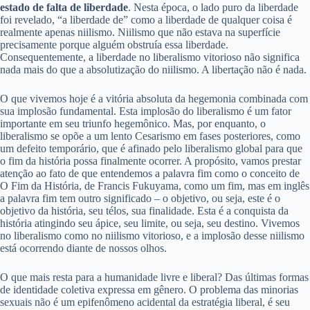
estado de falta de liberdade
. Nesta época, o lado puro da liberdade
foi revelado, “a liberdade de” como a liberdade de qualquer coisa é
realmente apenas niilismo. Niilismo que não estava na superfície
precisamente porque alguém obstruía essa liberdade.
Consequentemente, a liberdade no liberalismo vitorioso não significa
nada mais do que a absolutização do niilismo. A libertação não é nada.
O que vivemos hoje é a vitória absoluta da hegemonia combinada com
sua implosão fundamental. Esta implosão do liberalismo é um fator
importante em seu triunfo hegemônico. Mas, por enquanto, o
liberalismo se opõe a um lento Cesarismo em fases posteriores, como
um defeito temporário, que é afinado pelo liberalismo global para que
o fim da história possa finalmente ocorrer. A propósito, vamos prestar
atenção ao fato de que entendemos a palavra fim como o conceito de
O Fim da História, de Francis Fukuyama, como um fim, mas em inglês
a palavra fim tem outro significado – o objetivo, ou seja, este é o
objetivo da história, seu télos, sua finalidade. Esta é a conquista da
história atingindo seu ápice, seu limite, ou seja, seu destino. Vivemos
no liberalismo como no niilismo vitorioso, e a implosão desse niilismo
está ocorrendo diante de nossos olhos.
O que mais resta para a humanidade livre e liberal? Das últimas formas
de identidade coletiva expressa em gênero. O problema das minorias
sexuais não é um epifenômeno acidental da estratégia liberal, é seu