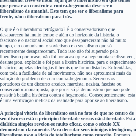
liberalismo. Deve-se notar aqui que o iliberalismo em que temos
que pensar ao construir a contra-hegemonia deve ser o
iliberalismo de amanhã. Este tem que ser o iliberalismo para
frente, não o iliberalismo para trás.
O que é o iliberalismo retrógrado? É o conservadorismo que
desapareceu há muito tempo e além do horizonte da história, o
fascismo e o nacional-socialismo que desapareceram não há muito
tempo, e o comunismo, o sovietismo e o socialismo que só
recentemente desapareceram. Tudo isso não foi superado pelo
liberalismo por acaso, não foi por acaso que a hegemonia se dissolveu,
desintegrou, explodiu e foi para a lixeira histórica, para o esquecimento
histórico, aquelas ideologias iliberais que foram listadas. Enfrentá-las,
com toda a facilidade de tal movimento, não nos aproximará mais da
solução do problema de criar contra-hegemonia. Seremos os
portadores de um discurso arcaico, marxista, nazista, fascista ou
conservador-monarquista, que por si só já demonstrou que não pode
resistir à batalha histórica contra a hegemonia. Consequentemente, esta
é uma verificação ineficaz da realidade para opor-se ao liberalismo.
A principal vitória do liberalismo está no fato de que no centro de
seu discurso está o princípio: liberdade versus não-liberdade. Esta
dialética simples revelou-se muito eficaz, como o século XX
demonstrou claramente. Para derrotar seus inimigos ideológicos, o
liberalismo usou a ideia do totalitarismo como conceito
. Portanto,