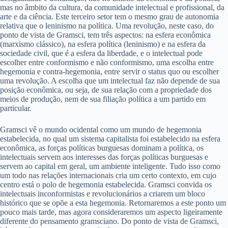
mas no âmbito da cultura, da comunidade intelectual e profissional, da
arte e da ciência. Este terceiro setor tem o mesmo grau de autonomia
relativa que o leninismo na política. Uma revolução, neste caso, do
ponto de vista de Gramsci, tem três aspectos: na esfera econômica
(marxismo clássico), na esfera política (leninismo) e na esfera da
sociedade civil, que é a esfera da liberdade, e o intelectual pode
escolher entre conformismo e não conformismo, uma escolha entre
hegemonia e contra-hegemonia, entre servir o status quo ou escolher
uma revolução. A escolha que um intelectual faz não depende de sua
posição econômica, ou seja, de sua relação com a propriedade dos
meios de produção, nem de sua filiação política a um partido em
particular.
Gramsci vê o mundo ocidental como um mundo de hegemonia
estabelecida, no qual um sistema capitalista foi estabelecido na esfera
econômica, as forças políticas burguesas dominam a política, os
intelectuais servem aos interesses das forças políticas burguesas e
servem ao capital em geral, um ambiente inteligente. Tudo isso como
um todo nas relações internacionais cria um certo contexto, em cujo
centro está o polo de hegemonia estabelecida. Gramsci convida os
intelectuais inconformistas e revolucionários a criarem um bloco
histórico que se opõe a esta hegemonia. Retornaremos a este ponto um
pouco mais tarde, mas agora consideraremos um aspecto ligeiramente
diferente do pensamento gramsciano. Do ponto de vista de Gramsci,