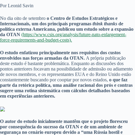
Por Leonid Savin
No dia oito de setembro
o Centro de Estudos Estratégicos e
Internacionais, um dos principais programas
think thanks
de
política externa Americana, publicou um estudo sobre a expansão
da OTAN
(https://www.csis.org/analysis/future-nato-enlargement-
force-requirements-and-budget-costs).
O estudo enfatizou principalmente nos requisitos dos custos
envolvidos nas forças armadas da OTAN.
A própria publicação
deste estudo é bastante problemática. Enquanto as discussões dos
pontos anteriores focavam na possibilidade de admissão ou adiamento
de novos membros, e os representantes EUA e do Reino Unido estão
constantemente buscando por cooptar por novos estados,
o que faz
parte da retórica política, uma análise racional dos prós e contras
sugere uma rotina sistemática com cálculos detalhados baseados
em experiências anteriores.
O autor do estudo inicialmente mantêm que o projeto floresceu
por consequência do sucesso da OTAN e de um ambiente de
segurança no cenário europeu devido a “uma Rússia hostil e