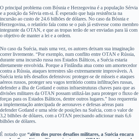
O principal problema com Bósnia e Herzegovina é a população Sérvia
e a posição da Sérvia em-si. É esperado que haja resistência na
incursão ao custo de 24.6 bilhões de dólares. No caso da Bósnia e
Herzegovina, o relatório fala como se o país já estivesse como membro
integrante da OTAN, e que as tropas terão de ser enviadas para lá com
o objetivo de manter a lei e a ordem.
No caso da Suécia, mais uma vez, os autores deixam sua imaginação
correr livremente. “Por exemplo, num conflito entre OTAN e Rússia,
durante uma incursão russa nos Estados Bálticos, a Suécia estaria
diretamente envolvida. Porque a Finlândia atua como um amortecedor
contra a Rússia, ataques terrestres são extremamente improváveis. A
Suécia teria três desafios defensivos: proteger-se de mísseis e ataques
aéreos russos, proteger seu vagos território contra infiltrações russas,
defender a ilha de Gotland e outras infraestruturas chaves para que as
divisões militares da OTAN possam utilizá-las para proteger o fluxo de
forças para os Estados Bálticos, dentre outros lugares.” Isso requereria
a implementação antecipada de aeronaves e defesas aéreas para
defender Gotland e uma série de posições na Suécia, com o valor de
3,2 bilhões de dólares, com a OTAN precisando adicionar mais 6,6
bilhões de dólares.
É notado que
“além dos puros desafios militares, a Suécia encara