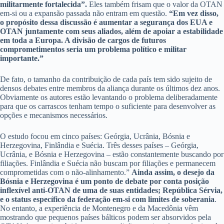
militarmente fortalecida”.
Eles também frisam que o valor da OTAN
em-si ou a expansão passada não entram em questão.
“Em vez disso,
o propósito dessa discussão é aumentar a segurança dos EUA e
OTAN juntamente com seus aliados, além de apoiar a estabilidade
em toda a Europa. A divisão de cargos de futuros
comprometimentos seria um problema político e militar
importante.”
De fato, o tamanho da contribuição de cada país tem sido sujeito de
densos debates entre membros da aliança durante os últimos dez anos.
Obviamente os autores estão levantando o problema deliberadamente
para que os carrascos tenham tempo o suficiente para desenvolver as
opções e mecanismos necessários.
O estudo focou em cinco países: Geórgia, Ucrânia, Bósnia e
Herzegovina, Finlândia e Suécia. Três desses países – Geórgia,
Ucrânia, e Bósnia e Herzegovina – estão constantemente buscando por
filiações. Finlândia e Suécia não buscam por filiações e permanecem
comprometidas com o não-alinhamento.”
Ainda assim, o desejo da
Bósnia e Herzegovina é um ponto de debate por conta posição
inflexível anti-OTAN de uma de suas entidades; República Sérvia,
e o status específico da federação em-si com limites de soberania
.
No entanto, a experiência de Montenegro e da Macedônia vêm
mostrando que pequenos países bálticos podem ser absorvidos pela