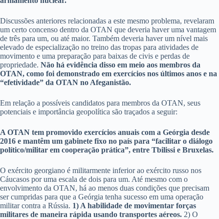
armamento nuclear.”
Discussões anteriores relacionadas a este mesmo problema, revelaram
um certo concenso dentro da OTAN que deveria haver uma vantagem
de três para um, ou até maior. Também deveria haver um nível mais
elevado de especialização no treino das tropas para atividades de
movimento e uma preparação para baixas de civis e perdas de
propriedade.
Não há evidência disso em meio aos membros da
OTAN, como foi demonstrado em exercícios nos últimos anos e na
“efetividade” da OTAN no Afeganistão.
Em relação a possíveis candidatos para membros da OTAN, seus
potenciais e importância geopolítica são traçados a seguir:
A OTAN tem promovido exercícios anuais com a Geórgia desde
2016 e mantêm um gabinete fixo no país para “facilitar o diálogo
político/militar em cooperação prática”, entre Tbilissi e Bruxelas.
O exército georgiano é militarmente inferior ao exército russo nos
Cáucasos por uma escala de dois para um. Até mesmo com o
envolvimento da OTAN, há ao menos duas condições que precisam
ser cumpridas para que a Geórgia tenha sucesso em uma operação
militar contra a Rússia.
1) A habilidade de movimentar forças
militares de maneira rápida usando transportes aéreos.
2) O