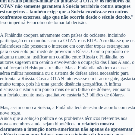
um desafio político-militar ao juntar-se a OTAN: os membros da
OTAN não somente garantem à Suécia território contra ataques
estrangeiros – também exige que a Suécia envolva-se em outros
confrontos externos, algo que não ocorria desde o século dezoito.”
Isso impedirá Estocolmo de tomar tal decisão.
A Finlândia coopera ativamente com países do ocidente, incluindo
participação em manobras com a OTAN e os EUA. Acredita-se que os
finlandeses não possuem o interesse em convidar tropas estrangeiras
para o seu solo por medo de provocar a Rússia. Com o propósito de
alguma maneira justificar um conflito entre Rússia e Finlândia, os
autores sugerem um cenário envolvendo a ocupação das Ilhas Aland, o
qual forçaria Helsinque a retalhar. Mas a Finlândia não tem a classe
aérea militar necessária ou o sistema de defesa aérea necessário para
enfrentar a Rússia. Caso a OTAN interesse-se em ir ao resgate, gastaria
muito tempo, pois há uma grande distância geográfica. A ínfima
discussão custaria um pouco mais de um bilhão de dólares, enquanto
um fortalecimento mais qualitativo custaria 5,3 bilhões de dólares.
Mas, assim como a Suécia, a Finlândia terá de estar de acordo com esta
nova regra.
Ainda que a solução política e os problemas técnicos referentes aos
novos membros ainda sejam hipotéticos,
o relatório mostra
claramente a intenção norte-americana não apenas de apresentar
a Rússia como uma futura ameaça e inimiga da Europa, mas