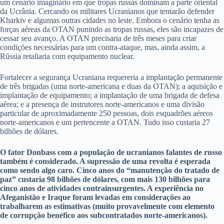
um cenário imaginário em que tropas russas dominam a parte oriental
da Ucrânia. Cercando os militares Ucranianos que tentarão defender
Kharkiv e algumas outras cidades no leste. Embora o cenário tenha as
forças aéreas da OTAN punindo as tropas russas, eles são incapazes de
cessar seu avanço. A OTAN precisaria de três meses para criar
condições necessárias para um contra-ataque, mas, ainda assim, a
Rússia retaliaria com equipamento nuclear.
Fortalecer a segurança Ucraniana requereria a implantação permanente
de três brigadas (uma norte-americana e duas da OTAN); a aquisição e
implantação de equipamento; a implantação de uma brigada de defesa
aérea; e a presença de instrutores norte-americanos e uma divisão
particular de aproximadamente 250 pessoas, dois esquadrões aéreos
norte-americanos e um pertencente a OTAN. Tudo isso custaria 27
bilhões de dólares.
O fator Donbass com a população de ucranianos falantes de russo
também é considerado. A supressão de uma revolta é esperada
como sendo algo caro. Cinco anos do “manutenção do tratado de
paz” custaria 98 bilhões de dólares, com mais 130 bilhões para
cinco anos de atividades contrainsurgentes. A experiência no
Afeganistão e Iraque foram levadas em considerações ao
trabalharem as estimativas (muito provavelmente com elemento
de corrupção benéfico aos subcontratados norte-americanos).