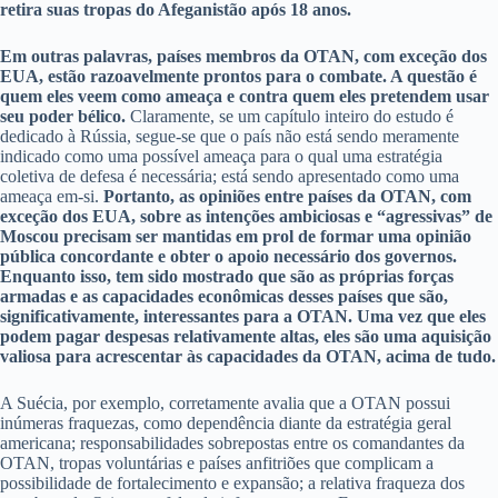
retira suas tropas do Afeganistão após 18 anos.
Em outras palavras, países membros da OTAN, com exceção dos
EUA, estão razoavelmente prontos para o combate. A questão é
quem eles veem como ameaça e contra quem eles pretendem usar
seu poder bélico.
Claramente, se um capítulo inteiro do estudo é
dedicado à Rússia, segue-se que o país não está sendo meramente
indicado como uma possível ameaça para o qual uma estratégia
coletiva de defesa é necessária; está sendo apresentado como uma
ameaça em-si.
Portanto, as opiniões entre países da OTAN, com
exceção dos EUA, sobre as intenções ambiciosas e “agressivas” de
Moscou precisam ser mantidas em prol de formar uma opinião
pública concordante e obter o apoio necessário dos governos.
Enquanto isso, tem sido mostrado que são as próprias forças
armadas e as capacidades econômicas desses países que são,
significativamente, interessantes para a OTAN. Uma vez que eles
podem pagar despesas relativamente altas, eles são uma aquisição
valiosa para acrescentar às capacidades da OTAN, acima de tudo.
A Suécia, por exemplo, corretamente avalia que a OTAN possui
inúmeras fraquezas, como dependência diante da estratégia geral
americana; responsabilidades sobrepostas entre os comandantes da
OTAN, tropas voluntárias e países anfitriões que complicam a
possibilidade de fortalecimento e expansão; a relativa fraqueza dos