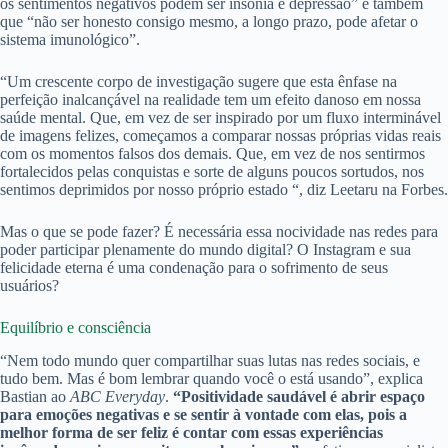
os sentimentos negativos podem ser insônia e depressão” e também
que “não ser honesto consigo mesmo, a longo prazo, pode afetar o
sistema imunológico”.
“Um crescente corpo de investigação sugere que esta ênfase na
perfeição inalcançável na realidade tem um efeito danoso em nossa
saúde mental. Que, em vez de ser inspirado por um fluxo interminável
de imagens felizes, começamos a comparar nossas próprias vidas reais
com os momentos falsos dos demais. Que, em vez de nos sentirmos
fortalecidos pelas conquistas e sorte de alguns poucos sortudos, nos
sentimos deprimidos por nosso próprio estado “, diz Leetaru na Forbes.
Mas o que se pode fazer? É necessária essa nocividade nas redes para
poder participar plenamente do mundo digital? O Instagram e sua
felicidade eterna é uma condenação para o sofrimento de seus
usuários?
Equilíbrio e consciência
“Nem todo mundo quer compartilhar suas lutas nas redes sociais, e
tudo bem. Mas é bom lembrar quando você o está usando”, explica
Bastian ao
ABC Everyday
.
“Positividade saudável é abrir espaço
para emoções negativas e se sentir à vontade com elas, pois a
melhor forma de ser feliz é contar com essas experiências