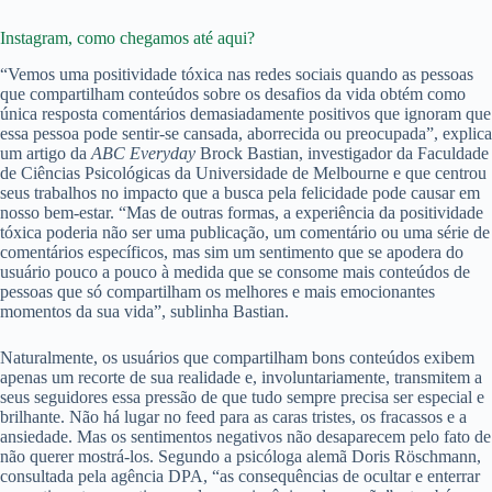
Instagram, como chegamos até aqui?
“Vemos uma positividade tóxica nas redes sociais quando as pessoas
que compartilham conteúdos sobre os desafios da vida obtém como
única resposta comentários demasiadamente positivos que ignoram que
essa pessoa pode sentir-se cansada, aborrecida ou preocupada”, explica
um artigo da
ABC Everyday
Brock Bastian, investigador da Faculdade
de Ciências Psicológicas da Universidade de Melbourne e que centrou
seus trabalhos no impacto que a busca pela felicidade pode causar em
nosso bem-estar. “Mas de outras formas, a experiência da positividade
tóxica poderia não ser uma publicação, um comentário ou uma série de
comentários específicos, mas sim um sentimento que se apodera do
usuário pouco a pouco à medida que se consome mais conteúdos de
pessoas que só compartilham os melhores e mais emocionantes
momentos da sua vida”, sublinha Bastian.
Naturalmente, os usuários que compartilham bons conteúdos exibem
apenas um recorte de sua realidade e, involuntariamente, transmitem a
seus seguidores essa pressão de que tudo sempre precisa ser especial e
brilhante. Não há lugar no feed para as caras tristes, os fracassos e a
ansiedade. Mas os sentimentos negativos não desaparecem pelo fato de
não querer mostrá-los. Segundo a psicóloga alemã Doris Röschmann,
consultada pela agência DPA, “as consequências de ocultar e enterrar