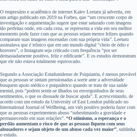
O empresário e acadêmico de internet Kalev Leetaru já advertia, em
um artigo publicado em 2019 na Forbes, que “um crescente corpo de
investigação e argumentação sugere que estar saturado com imagens
tão perfeitas onde, em cada cena, se representa a vida em seu melhor
momento pode fazer com que as pessoas sejam menos felizes quando
comparam suas imagens encenadas com sua própria vida”. Leetaru
assinalava que é irônico que em um mundo digital “cheio de ódio e
horrores”, o Instagram seja criticado com frequência “por ser
demasiadamente positivo, feliz e edificante”. E os estudos demonstram
que ele não estava totalmente equivocado.
Segundo a Associação Estadunidense de Psiquiatria, é menos provável
que as pessoas se sintam pressionadas a sorrir ante a adversidade
busquem apoio médico e psiquiátrico quando se trata de sua saúde
mental, pois “podem sentir-se ilhados ou envergonhados de seus
sentimentos, o que os dissuade de buscar ajuda”. E acrescentando, de
acordo com um estudo da University of East London publicado no
International Journal of Wellbeing, um viés positivo poderia fazer com
que as pessoas experimentem abuso “subestimando a gravidade e
permanecendo em suas relações”.
“O otimismo, a esperança e o
perdão aumentam o risco de que as pessoas fiquem com seus
abusadores e sejam objeto de um abuso cada vez maior”
, sublinha
o estudo.