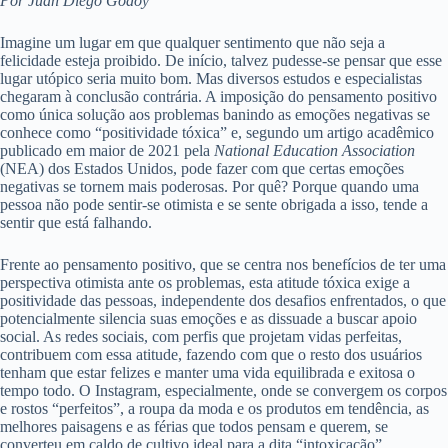
Por Juan Diego Godoy
Imagine um lugar em que qualquer sentimento que não seja a
felicidade esteja proibido. De início, talvez pudesse-se pensar que esse
lugar utópico seria muito bom. Mas diversos estudos e especialistas
chegaram à conclusão contrária. A imposição do pensamento positivo
como única solução aos problemas banindo as emoções negativas se
conhece como “positividade tóxica” e, segundo um artigo acadêmico
publicado em maior de 2021 pela
National Education Association
(NEA) dos Estados Unidos, pode fazer com que certas emoções
negativas se tornem mais poderosas. Por quê? Porque quando uma
pessoa não pode sentir-se otimista e se sente obrigada a isso, tende a
sentir que está falhando.
Frente ao pensamento positivo, que se centra nos benefícios de ter uma
perspectiva otimista ante os problemas, esta atitude tóxica exige a
positividade das pessoas, independente dos desafios enfrentados, o que
potencialmente silencia suas emoções e as dissuade a buscar apoio
social. As redes sociais, com perfis que projetam vidas perfeitas,
contribuem com essa atitude, fazendo com que o resto dos usuários
tenham que estar felizes e manter uma vida equilibrada e exitosa o
tempo todo. O Instagram, especialmente, onde se convergem os corpos
e rostos “perfeitos”, a roupa da moda e os produtos em tendência, as
melhores paisagens e as férias que todos pensam e querem, se
converteu em caldo de cultivo ideal para a dita “intoxicação”.