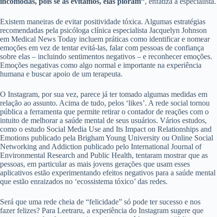
incômodas, pois se as evitamos, elas pioram”
, enfatiza a especialista.
Existem maneiras de evitar positividade tóxica. Algumas estratégias
recomendadas pela psicóloga clínica especialista Jacquelyn Johnson
em Medical News Today incluem práticas como identificar e nomear
emoções em vez de tentar evitá-las, falar com pessoas de confiança
sobre elas – incluindo sentimentos negativos – e reconhecer emoções.
Emoções negativas como algo normal e importante na experiência
humana e buscar apoio de um terapeuta.
O Instagram, por sua vez, parece já ter tomado algumas medidas em
relação ao assunto. Acima de tudo, pelos ‘likes’. A rede social tornou
pública a ferramenta que permite retirar o contador de reações com o
intuito de melhorar a saúde mental de seus usuários. Vários estudos,
como o estudo Social Media Use and Its Impact on Relationships and
Emotions publicado pela Brigham Young University ou Online Social
Networking and Addiction publicado pelo International Journal of
Environmental Research and Public Health, tentaram mostrar que as
pessoas, em particular as mais jovens gerações que usam esses
aplicativos estão experimentando efeitos negativos para a saúde mental
que estão enraizados no ‘ecossistema tóxico’ das redes.
Será que uma rede cheia de “felicidade” só pode ter sucesso e nos
fazer felizes? Para Leetraru, a experiência do Instagram sugere que