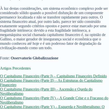
À luz destas considerações, um sistema econômico complexo pode ser
considerado sólido quando a possível disfunção de um componente
permanece localizada e não se transfere rapidamente para outros. O
sistema financeiro atual, por outro lado, parece ter sido construído
exatamente segundo critérios opostos e parece estar marcado por uma
fragilidade intrínseca: devido a esta fragilidade intrínseca, a
megamáquina social chamada capitalismo financeiro é, na opinião de
Gallino, o maior gerador de insegurança social e econômica que o
mundo conheceu até hoje e é um poderoso fator de degradação da
civilização-mundo como um todo.
Fonte:
Osservatorio Globalizzazione
Artigos Precedentes
O Capitalismo Financeiro (Parte I) – Capitalismo Financeiro Definido
O Capitalismo Financeiro (Parte II) – As Estruturas do Capitalismo
Financeiro
O Capitalismo Financeiro (Parte III) – Ascensão e Queda do
Neoliberalismo
O Capitalismo Financeiro (Parte IV) – A Grande Crise e o Fracasso do
Neoliberalismo
O Capitalismo Financeiro (Parte V) – Esquerda e Neoliberalismo: O