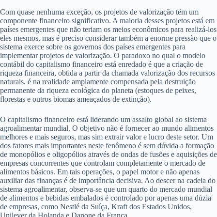
Com quase nenhuma exceção, os projetos de valorização têm um
componente financeiro significativo. A maioria desses projetos está em
países emergentes que não teriam os meios econômicos para realizá-los
eles mesmos, mas é preciso considerar também a enorme pressão que o
sistema exerce sobre os governos dos países emergentes para
implementar projetos de valorização. O paradoxo no qual o modelo
contábil do capitalismo financeiro está enredado é que a criação de
riqueza financeira, obtida a partir da chamada valorização dos recursos
naturais, é na realidade amplamente compensada pela destruição
permanente da riqueza ecológica do planeta (estoques de peixes,
florestas e outros biomas ameaçados de extinção).
O capitalismo financeiro está liderando um assalto global ao sistema
agroalimentar mundial. O objetivo não é fornecer ao mundo alimentos
melhores e mais seguros, mas sim extrair valor e lucro deste setor. Um
dos fatores mais importantes neste fenômeno é sem dúvida a formação
de monopólios e oligopólios através de ondas de fusões e aquisições de
empresas concorrentes que controlam completamente o mercado de
alimentos básicos. Em tais operações, o papel motor e não apenas
auxiliar das finanças é de importância decisiva. Ao descer na cadeia do
sistema agroalimentar, observa-se que um quarto do mercado mundial
de alimentos e bebidas embalados é controlado por apenas uma dúzia
de empresas, como Nestlé da Suíça, Kraft dos Estados Unidos,
Unilever da Holanda e Danone da França.