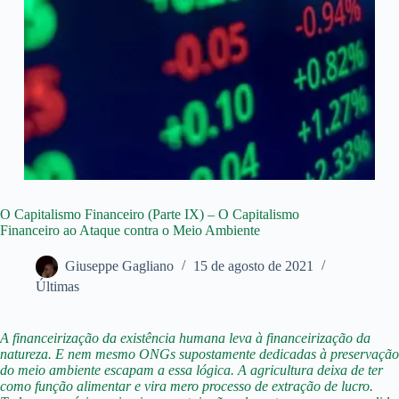
O Capitalismo Financeiro (Parte IX) – O Capitalismo
Financeiro ao Ataque contra o Meio Ambiente
Giuseppe Gagliano
15 de agosto de 2021
Últimas
A financeirização da existência humana leva à financeirização da
natureza. E nem mesmo ONGs supostamente dedicadas à preservação
do meio ambiente escapam a essa lógica. A agricultura deixa de ter
como função alimentar e vira mero processo de extração de lucro.