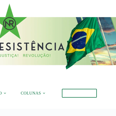
O
COLUNAS
Torne-se Membro