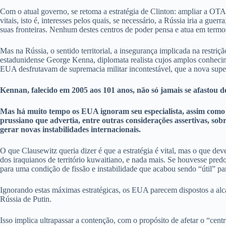
Com o atual governo, se retoma a estratégia de Clinton: ampliar a OTA
vitais, isto é, interesses pelos quais, se necessário, a Rússia iria a g
suas fronteiras. Nenhum destes centros de poder pensa e atua em termos 
Mas na Rússia, o sentido territorial, a insegurança implicada na restri
estadunidense George Kenna, diplomata realista cujos amplos conhecim
EUA desfrutavam de supremacia militar incontestável, que a nova superp
Kennan, falecido em 2005 aos 101 anos, não só jamais se afastou
Mas há muito tempo os EUA ignoram seu especialista, assim como 
prussiano que advertia, entre outras considerações assertivas, sobr
gerar novas instabilidades internacionais.
O que Clausewitz queria dizer é que a estratégia é vital, mas o que d
dos iraquianos de território kuwaitiano, e nada mais. Se houvesse pre
para uma condição de fissão e instabilidade que acabou sendo “útil” p
Ignorando estas máximas estratégicas, os EUA parecem dispostos a alc
Rússia de Putin.
Isso implica ultrapassar a contenção, com o propósito de afetar o “centro