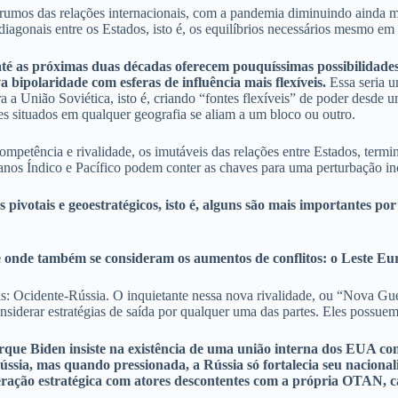
s rumos das relações internacionais, com a pandemia diminuindo ainda 
agonais entre os Estados, isto é, os equilíbrios necessários mesmo em c
i até as próximas duas décadas oferecem pouquíssimas possibilida
 bipolaridade com esferas de influência mais flexíveis.
Essa seria u
a a União Soviética, isto é, criando “fontes flexíveis” de poder desde 
es situados em qualquer geografia se aliam a um bloco ou outro.
petência e rivalidade, os imutáveis das relações entre Estados, termi
eanos Índico e Pacífico podem conter as chaves para uma perturbação in
pivotais e geoestratégicos, isto é, alguns são mais importantes po
 e onde também se consideram os aumentos de conflitos: o Leste Eu
: Ocidente-Rússia. O inquietante nessa nova rivalidade, ou “Nova Guerr
onsiderar estratégias de saída por qualquer uma das partes. Eles possuem
porque Biden insiste na existência de uma união interna dos EUA c
ia, mas quando pressionada, a Rússia só fortalecia seu nacionali
ração estratégica com atores descontentes com a própria OTAN, c