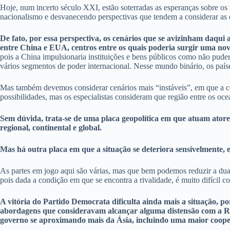
Hoje, num incerto século XXI, estão soterradas as esperanças sobre o
nacionalismo e desvanecendo perspectivas que tendem a considerar as di
De fato, por essa perspectiva, os cenários que se avizinham daqu
entre China e EUA, centros entre os quais poderia surgir uma nova
pois a China impulsionaria instituições e bens públicos como não puder
vários segmentos de poder internacional. Nesse mundo binário, os país
Mas também devemos considerar cenários mais “instáveis”, em que a com
possibilidades, mas os especialistas consideram que região entre os oc
Sem dúvida, trata-se de uma placa geopolítica em que atuam atores 
regional, continental e global.
Mas há outra placa em que a situação se deteriora sensivelmente,
As partes em jogo aqui são várias, mas que bem podemos reduzir a duas
pois dada a condição em que se encontra a rivalidade, é muito difícil c
A vitória do Partido Democrata dificulta ainda mais a situação, 
abordagens que consideravam alcançar alguma distensão com a Rúss
governo se aproximando mais da Ásia, incluindo uma maior coope