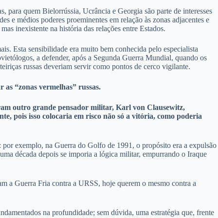
s, para quem Bielorrússia, Ucrância e Georgia são parte de interesses
grandes e médios poderes proeminentes em relação às zonas adjacentes e
mas inexistente na história das relações entre Estados.
ais. Esta sensibilidade era muito bem conhecida pelo especialista
ovietólogos, a defender, após a Segunda Guerra Mundial, quando os
eiriças russas deveriam servir como pontos de cerco vigilante.
r as “zonas vermelhas” russas.
am outro grande pensador militar, Karl von Clausewitz,
te, pois isso colocaria em risco não só a vitória, como poderia
s: por exemplo, na Guerra do Golfo de 1991, o propósito era a expulsão
uma década depois se imporia a lógica militar, empurrando o Iraque
eram a Guerra Fria contra a URSS, hoje querem o mesmo contra a
is fundamentados na profundidade; sem dúvida, uma estratégia que, frente