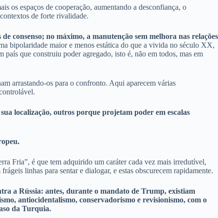
mais os espaços de cooperação, aumentando a desconfiança, o
ontextos de forte rivalidade.
des de consenso; no máximo, a manutenção sem melhora nas relações
ma bipolaridade maior e menos estática do que a vivida no século XX,
um país que construiu poder agregado, isto é, não em todos, mas em
nam arrastando-os para o confronto. Aqui aparecem várias
controlável.
r sua localização, outros porque projetam poder em escalas
ropeu.
a Fria”, é que tem adquirido um caráter cada vez mais irredutível,
 frágeis linhas para sentar e dialogar, e estas obscurecem rapidamente.
ontra a Rússia: antes, durante o mandato de Trump, existiam
smo, antiocidentalismo, conservadorismo e revisionismo, com o
aso da Turquia.