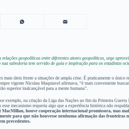
ações geopolíticas entre diferentes atores geopolíticos, urge aproveit
to sua sabedoria tem servido de guia e inspiração para os estadistas 
s mais úteis frente a situações de ampla crise. É praticamente o único r
empre vigente Nicolau Maquiavel afirmava, “é mais conveniente buscar 
zão superior inalcançável para a mente humana”.
, por exemplo, na criação da Liga das Nações ao fim da Primeira Guerr
esse mecanismo requeria algo que a experiência histórica não respalda
t MacMillan, houve cooperação internacional promissora, mas mai
mente para que não houvesse nenhuma afirmação das fronteiras no 
em precedentes.