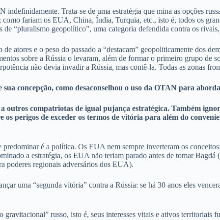
N indefinidamente. Trata-se de uma estratégia que mina as opções russa
uerra; como fariam os EUA, China, Índia, Turquia, etc., isto é, todos os 
de “pluralismo geopolítico”, uma categoria defendida contra os rivais, 
ção de atores e o peso do passado a “destacam” geopoliticamente dos dem
entos sobre a Rússia o levaram, além de formar o primeiro grupo de s
otência não devia invadir a Rússia, mas contê-la. Todas as zonas front
 de sua concepção, como desaconselhou o uso da OTAN para aborda
a outros compatriotas de igual pujança estratégica. Também ignor
e os perigos de exceder os termos de vitória para além do convenien
eve predominar é a política. Os EUA nem sempre inverteram os conceito
dominado a estratégia, os EUA não teriam parado antes de tomar Bagdá (
ara poderes regionais adversários dos EUA).
ançar uma “segunda vitória” contra a Rússia: se há 30 anos eles venc
 gravitacional” russo, isto é, seus interesses vitais e ativos territoria