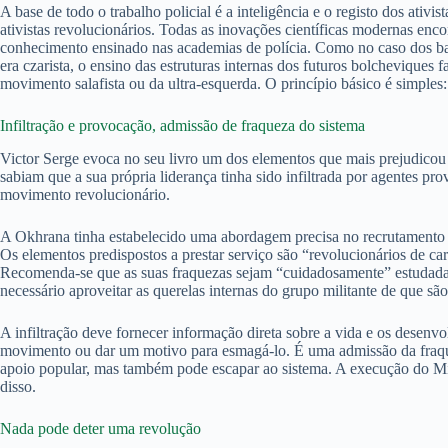
A base de todo o trabalho policial é a inteligência e o registo dos ati
ativistas revolucionários. Todas as inovações científicas modernas enc
conhecimento ensinado nas academias de polícia. Como no caso dos band
era czarista, o ensino das estruturas internas dos futuros bolcheviques 
movimento salafista ou da ultra-esquerda. O princípio básico é simples
Infiltração e provocação, admissão de fraqueza do sistema
Victor Serge evoca no seu livro um dos elementos que mais prejudicou
sabiam que a sua própria liderança tinha sido infiltrada por agentes p
movimento revolucionário.
A Okhrana tinha estabelecido uma abordagem precisa no recrutamento d
Os elementos predispostos a prestar serviço são “revolucionários de ca
Recomenda-se que as suas fraquezas sejam “cuidadosamente” estudadas 
necessário aproveitar as querelas internas do grupo militante de que sã
A infiltração deve fornecer informação direta sobre a vida e os desen
movimento ou dar um motivo para esmagá-lo. É uma admissão da fraqueza
apoio popular, mas também pode escapar ao sistema. A execução do Mini
disso.
Nada pode deter uma revolução