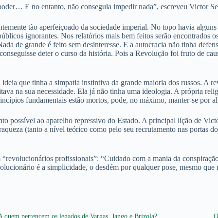
 o poder… E no entanto, não conseguia impedir nada”, escreveu Victor Se
mente tão aperfeiçoado da sociedade imperial. No topo havia alguns ho
blicos ignorantes. Nos relatórios mais bem feitos serão encontrados os
Nada de grande é feito sem desinteresse. E a autocracia não tinha defen
seguisse deter o curso da história. Pois a Revolução foi fruto de caus
deia que tinha a simpatia instintiva da grande maioria dos russos. A re
tava na sua necessidade. Ela já não tinha uma ideologia. A própria reli
incípios fundamentais estão mortos, pode, no máximo, manter-se por al
to possível ao aparelho repressivo do Estado. A principal lição de Vi
raqueza (tanto a nível teórico como pelo seu recrutamento nas portas do
em “revolucionários profissionais”: “Cuidado com a mania da conspiraçã
evolucionário é a simplicidade, o desdém por qualquer pose, mesmo que 
A quem pertencem os legados de Vargas, Jango e Brizola?
O