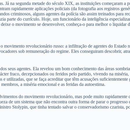
vistas. Já na segunda metade do século XIX, as instituições começaram a 
ontram rapidamente aplicações policiais (da fotografia aos registros ge
os criminosos, alguns agentes da polícia são assim treinados para rec
fazia parte do currículo. Hoje, um funcionário da inteligência especializ
: deixe o movimento se desenvolver, conheça-o para melhor o liquidar d
 o movimento revolucionário russo: a infiltração de agentes do Estado
rovocadores sob remuneração do regime. Eles conseguiram descobrir, atra
os seus agentes. Ela revelou um bom conhecimento das áreas sombrias 
rácter fraco, decepcionados ou feridos pelo partido, vivendo na miséria
e utilizadas, que se faça acreditar que têm acusações suficientemente
o membros, a miséria emocional e as feridas da autoestima.
volvimentos do movimento revolucionário, mas pode muito rapidamente d
 de um sistema que não encontra outra forma de parar o progresso de i
stro Stolypin, que tinha tentado salvar o conservadorismo czarista, po