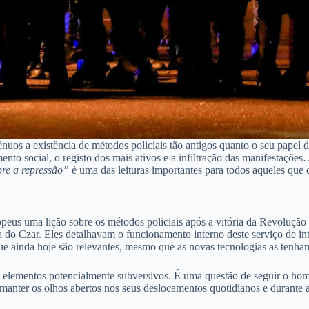
uos a existência de métodos policiais tão antigos quanto o seu papel 
nto social, o registo dos mais ativos e a infiltração das manifestaçõe
bre a repressão”
é uma das leituras importantes para todos aqueles que 
europeus uma lição sobre os métodos policiais após a vitória da Revolu
ca do Czar. Eles detalhavam o funcionamento interno deste serviço de i
que ainda hoje são relevantes, mesmo que as novas tecnologias as tenha
e elementos potencialmente subversivos. É uma questão de seguir o home
 manter os olhos abertos nos seus deslocamentos quotidianos e durante a