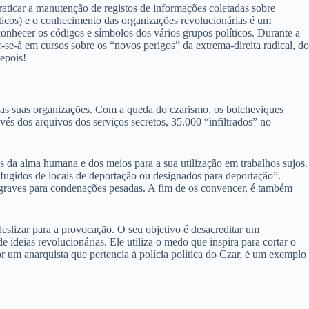
praticar a manutenção de registos de informações coletadas sobre
néticos) e o conhecimento das organizações revolucionárias é um
onhecer os códigos e símbolos dos vários grupos políticos. Durante a
ar-se-á em cursos sobre os “novos perigos” da extrema-direita radical, do
epois!
 nas suas organizações. Com a queda do czarismo, os bolcheviques
vés dos arquivos dos serviços secretos, 35.000 “infiltrados” no
da alma humana e dos meios para a sua utilização em trabalhos sujos.
, fugidos de locais de deportação ou designados para deportação”.
 graves para condenações pesadas. A fim de os convencer, é também
eslizar para a provocação. O seu objetivo é desacreditar um
deias revolucionárias. Ele utiliza o medo que inspira para cortar o
r um anarquista que pertencia à polícia política do Czar, é um exemplo