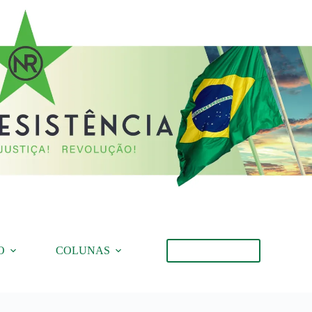
O
COLUNAS
Torne-se Membro