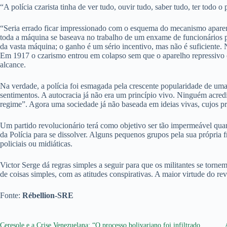
“A polícia czarista tinha de ver tudo, ouvir tudo, saber tudo, ter todo
“Seria errado ficar impressionado com o esquema do mecanismo aparente
toda a máquina se baseava no trabalho de um enxame de funcionários pú
da vasta máquina; o ganho é um sério incentivo, mas não é suficiente. 
Em 1917 o czarismo entrou em colapso sem que o aparelho repressivo con
alcance.
Na verdade, a polícia foi esmagada pela crescente popularidade de uma i
sentimentos. A autocracia já não era um princípio vivo. Ninguém acredi
regime”. Agora uma sociedade já não baseada em ideias vivas, cujos pr
Um partido revolucionário terá como objetivo ser tão impermeável quan
da Polícia para se dissolver. Alguns pequenos grupos pela sua própria f
policiais ou midiáticas.
Victor Serge dá regras simples a seguir para que os militantes se torn
de coisas simples, com as atitudes conspirativas. A maior virtude do r
Fonte:
Rébellion-SRE
Ceresole e a Crise Venezuelana: “O processo bolivariano foi infiltrado