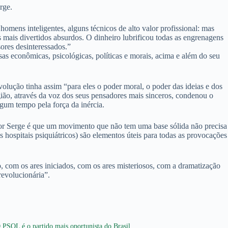
rge.
mens inteligentes, alguns técnicos de alto valor profissional: mas
 mais divertidos absurdos. O dinheiro lubrificou todas as engrenagens
sores desinteressados.”
as econômicas, psicológicas, políticas e morais, acima e além do seu
volução tinha assim “para eles o poder moral, o poder das ideias e dos
gião, através da voz dos seus pensadores mais sinceros, condenou o
gum tempo pela força da inércia.
ctor Serge é que um movimento que não tem uma base sólida não precisa
s hospitais psiquiátricos) são elementos úteis para todas as provocações
o, com os ares iniciados, com os ares misteriosos, com a dramatização
revolucionária”.
 PSOL é o partido mais oportunista do Brasil