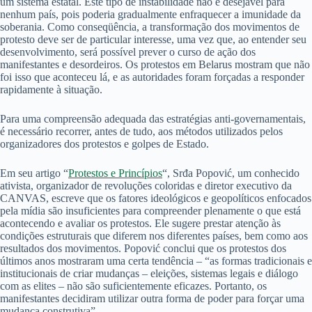
um sistema estatal. Este tipo de instabilidade não é desejável para
nenhum país, pois poderia gradualmente enfraquecer a imunidade da
soberania. Como conseqüência, a transformação dos movimentos de
protesto deve ser de particular interesse, uma vez que, ao entender seu
desenvolvimento, será possível prever o curso de ação dos
manifestantes e desordeiros. Os protestos em Belarus mostram que não
foi isso que aconteceu lá, e as autoridades foram forçadas a responder
rapidamente à situação.
Para uma compreensão adequada das estratégias anti-governamentais,
é necessário recorrer, antes de tudo, aos métodos utilizados pelos
organizadores dos protestos e golpes de Estado.
Em seu artigo “
Protestos e Princípios
“, Srđa Popović, um conhecido
ativista, organizador de revoluções coloridas e diretor executivo da
CANVAS, escreve que os fatores ideológicos e geopolíticos enfocados
pela mídia são insuficientes para compreender plenamente o que está
acontecendo e avaliar os protestos. Ele sugere prestar atenção às
condições estruturais que diferem nos diferentes países, bem como aos
resultados dos movimentos. Popović conclui que os protestos dos
últimos anos mostraram uma certa tendência – “as formas tradicionais e
institucionais de criar mudanças – eleições, sistemas legais e diálogo
com as elites – não são suficientemente eficazes. Portanto, os
manifestantes decidiram utilizar outra forma de poder para forçar uma
mudança construtiva”.