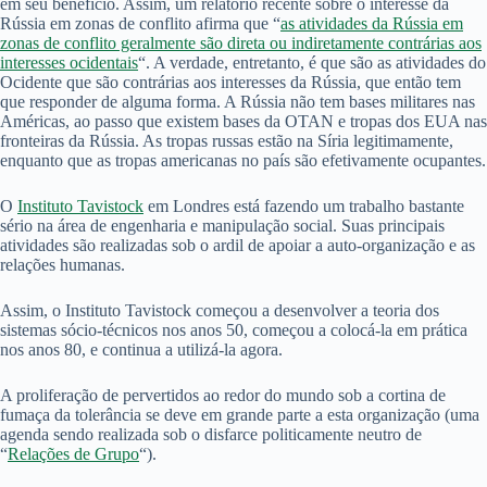
em seu benefício. Assim, um relatório recente sobre o interesse da
Rússia em zonas de conflito afirma que “
as atividades da Rússia em
zonas de conflito geralmente são direta ou indiretamente contrárias aos
interesses ocidentais
“. A verdade, entretanto, é que são as atividades do
Ocidente que são contrárias aos interesses da Rússia, que então tem
que responder de alguma forma. A Rússia não tem bases militares nas
Américas, ao passo que existem bases da OTAN e tropas dos EUA nas
fronteiras da Rússia. As tropas russas estão na Síria legitimamente,
enquanto que as tropas americanas no país são efetivamente ocupantes.
O
Instituto Tavistock
em Londres está fazendo um trabalho bastante
sério na área de engenharia e manipulação social. Suas principais
atividades são realizadas sob o ardil de apoiar a auto-organização e as
relações humanas.
Assim, o Instituto Tavistock começou a desenvolver a teoria dos
sistemas sócio-técnicos nos anos 50, começou a colocá-la em prática
nos anos 80, e continua a utilizá-la agora.
A proliferação de pervertidos ao redor do mundo sob a cortina de
fumaça da tolerância se deve em grande parte a esta organização (uma
agenda sendo realizada sob o disfarce politicamente neutro de
“
Relações de Grupo
“).