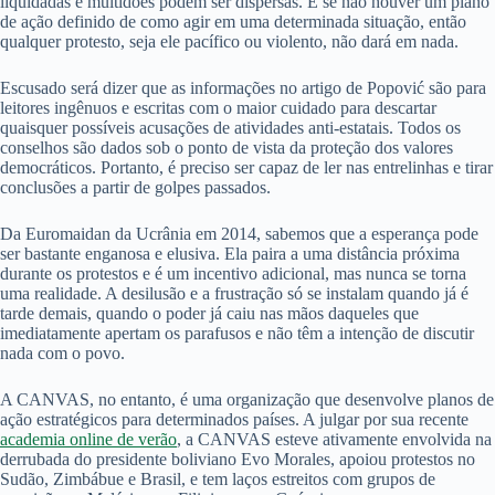
liquidadas e multidões podem ser dispersas. E se não houver um plano
de ação definido de como agir em uma determinada situação, então
qualquer protesto, seja ele pacífico ou violento, não dará em nada.
Escusado será dizer que as informações no artigo de Popović são para
leitores ingênuos e escritas com o maior cuidado para descartar
quaisquer possíveis acusações de atividades anti-estatais. Todos os
conselhos são dados sob o ponto de vista da proteção dos valores
democráticos. Portanto, é preciso ser capaz de ler nas entrelinhas e tirar
conclusões a partir de golpes passados.
Da Euromaidan da Ucrânia em 2014, sabemos que a esperança pode
ser bastante enganosa e elusiva. Ela paira a uma distância próxima
durante os protestos e é um incentivo adicional, mas nunca se torna
uma realidade. A desilusão e a frustração só se instalam quando já é
tarde demais, quando o poder já caiu nas mãos daqueles que
imediatamente apertam os parafusos e não têm a intenção de discutir
nada com o povo.
A CANVAS, no entanto, é uma organização que desenvolve planos de
ação estratégicos para determinados países. A julgar por sua recente
academia online de verão
, a CANVAS esteve ativamente envolvida na
derrubada do presidente boliviano Evo Morales, apoiou protestos no
Sudão, Zimbábue e Brasil, e tem laços estreitos com grupos de