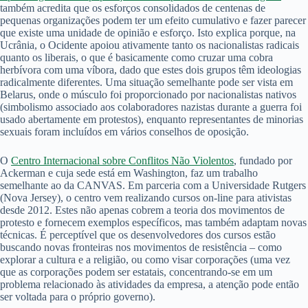
também acredita que os esforços consolidados de centenas de
pequenas organizações podem ter um efeito cumulativo e fazer parecer
que existe uma unidade de opinião e esforço. Isto explica porque, na
Ucrânia, o Ocidente apoiou ativamente tanto os nacionalistas radicais
quanto os liberais, o que é basicamente como cruzar uma cobra
herbívora com uma víbora, dado que estes dois grupos têm ideologias
radicalmente diferentes. Uma situação semelhante pode ser vista em
Belarus, onde o músculo foi proporcionado por nacionalistas nativos
(simbolismo associado aos colaboradores nazistas durante a guerra foi
usado abertamente em protestos), enquanto representantes de minorias
sexuais foram incluídos em vários conselhos de oposição.
O
Centro Internacional sobre Conflitos Não Violentos
, fundado por
Ackerman e cuja sede está em Washington, faz um trabalho
semelhante ao da CANVAS. Em parceria com a Universidade Rutgers
(Nova Jersey), o centro vem realizando cursos on-line para ativistas
desde 2012. Estes não apenas cobrem a teoria dos movimentos de
protesto e fornecem exemplos específicos, mas também adaptam novas
técnicas. É perceptível que os desenvolvedores dos cursos estão
buscando novas fronteiras nos movimentos de resistência – como
explorar a cultura e a religião, ou como visar corporações (uma vez
que as corporações podem ser estatais, concentrando-se em um
problema relacionado às atividades da empresa, a atenção pode então
ser voltada para o próprio governo).