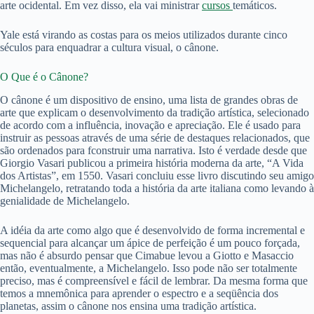
arte ocidental. Em vez disso, ela vai ministrar
cursos
temáticos.
Yale está virando as costas para os meios utilizados durante cinco
séculos para enquadrar a cultura visual, o cânone.
O Que é o Cânone?
O cânone é um dispositivo de ensino, uma lista de grandes obras de
arte que explicam o desenvolvimento da tradição artística, selecionado
de acordo com a influência, inovação e apreciação. Ele é usado para
instruir as pessoas através de uma série de destaques relacionados, que
são ordenados para fconstruir uma narrativa. Isto é verdade desde que
Giorgio Vasari publicou a primeira história moderna da arte, “A Vida
dos Artistas”, em 1550. Vasari concluiu esse livro discutindo seu amigo
Michelangelo, retratando toda a história da arte italiana como levando à
genialidade de Michelangelo.
A idéia da arte como algo que é desenvolvido de forma incremental e
sequencial para alcançar um ápice de perfeição é um pouco forçada,
mas não é absurdo pensar que Cimabue levou a Giotto e Masaccio
então, eventualmente, a Michelangelo. Isso pode não ser totalmente
preciso, mas é compreensível e fácil de lembrar. Da mesma forma que
temos a mnemônica para aprender o espectro e a seqüência dos
planetas, assim o cânone nos ensina uma tradição artística.