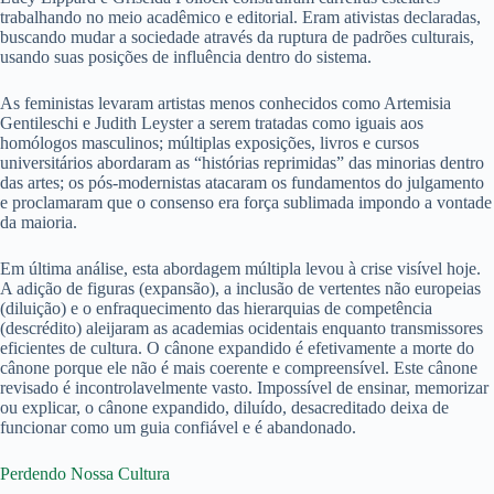
trabalhando no meio acadêmico e editorial. Eram ativistas declaradas,
buscando mudar a sociedade através da ruptura de padrões culturais,
usando suas posições de influência dentro do sistema.
As feministas levaram artistas menos conhecidos como Artemisia
Gentileschi e Judith Leyster a serem tratadas como iguais aos
homólogos masculinos; múltiplas exposições, livros e cursos
universitários abordaram as “histórias reprimidas” das minorias dentro
das artes; os pós-modernistas atacaram os fundamentos do julgamento
e proclamaram que o consenso era força sublimada impondo a vontade
da maioria.
Em última análise, esta abordagem múltipla levou à crise visível hoje.
A adição de figuras (expansão), a inclusão de vertentes não europeias
(diluição) e o enfraquecimento das hierarquias de competência
(descrédito) aleijaram as academias ocidentais enquanto transmissores
eficientes de cultura. O cânone expandido é efetivamente a morte do
cânone porque ele não é mais coerente e compreensível. Este cânone
revisado é incontrolavelmente vasto. Impossível de ensinar, memorizar
ou explicar, o cânone expandido, diluído, desacreditado deixa de
funcionar como um guia confiável e é abandonado.
Perdendo Nossa Cultura