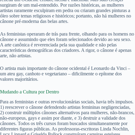
surgiram de um mal-entendido. Por razões históricas, as mulheres
artistas raramente esculpiram em pedra ou criaram grandes pinturas a
óleo sobre temas religiosos e históricos; portanto, não há mulheres no
cânone pré-moderna das belas artes.
As feministas operaram de trás para frente, olhando para os homens no
cânone e assumindo que eles foram selecionados devido ao seu sexo.
A arte canônica é reverenciada pela sua qualidade e não pelas
características demográficas dos criadores. A rigor, o cânone é apenas
arte, não artistas.
O artista mais importante do cânone ocidental é Leonardo da Vinci –
um ateu gay, canhoto e vegetariano – dificilmente o epítome dos
valores majoritários.
Mudando a Cultura por Dentro
Para as feministas e outras revolucionárias sociais, havia três impulsos.
1) reescrever o cânone defendendo artistas femininas negligenciadas,
2) construir múltiplos cânones alternativos para mulheres, não-brancos,
não-europeus, gays e assim por diante, e 3) destruir a validade dos
cânones. Todos os três cursos foram buscados simultaneamente por
diferentes figuras públicas. As professoras-escritoras Linda Nochlin,
Lucy Lippard e Griselda Pollock construíram carreiras estelares