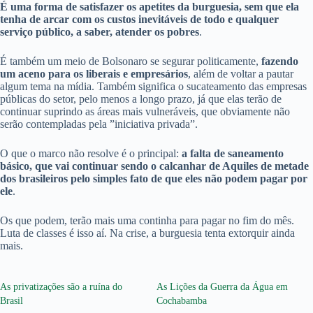
É uma forma de satisfazer os apetites da burguesia, sem que ela
tenha de arcar com os custos inevitáveis de todo e qualquer
serviço público, a saber, atender os pobres
.
É também um meio de Bolsonaro se segurar politicamente,
fazendo
um aceno para os liberais e empresários
, além de voltar a pautar
algum tema na mídia. Também significa o sucateamento das empresas
públicas do setor, pelo menos a longo prazo, já que elas terão de
continuar suprindo as áreas mais vulneráveis, que obviamente não
serão contempladas pela ”iniciativa privada”.
O que o marco não resolve é o principal:
a falta de saneamento
básico, que vai continuar sendo o calcanhar de Aquiles de metade
dos brasileiros pelo simples fato de que eles não podem pagar por
ele
.
Os que podem, terão mais uma continha para pagar no fim do mês.
Luta de classes é isso aí. Na crise, a burguesia tenta extorquir ainda
mais.
As privatizações são a ruína do
As Lições da Guerra da Água em
Brasil
Cochabamba