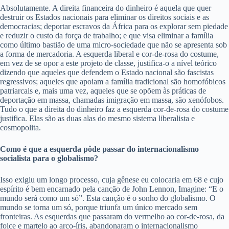
Absolutamente. A direita financeira do dinheiro é aquela que quer
destruir os Estados nacionais para eliminar os direitos sociais e as
democracias; deportar escravos da África para os explorar sem piedade
e reduzir o custo da força de trabalho; e que visa eliminar a família
como último bastião de uma micro-sociedade que não se apresenta sob
a forma de mercadoria. A esquerda liberal e cor-de-rosa do costume,
em vez de se opor a este projeto de classe, justifica-o a nível teórico
dizendo que aqueles que defendem o Estado nacional são fascistas
regressivos; aqueles que apoiam a família tradicional são homofóbicos
patriarcais e, mais uma vez, aqueles que se opõem às práticas de
deportação em massa, chamadas imigração em massa, são xenófobos.
Tudo o que a direita do dinheiro faz a esquerda cor-de-rosa do costume
justifica. Elas são as duas alas do mesmo sistema liberalista e
cosmopolita.
Como é que a esquerda pôde passar do internacionalismo
socialista para o globalismo?
Isso exigiu um longo processo, cuja gênese eu colocaria em 68 e cujo
espírito é bem encarnado pela canção de John Lennon, Imagine: “E o
mundo será como um só”. Esta canção é o sonho do globalismo. O
mundo se torna um só, porque triunfa um único mercado sem
fronteiras. As esquerdas que passaram do vermelho ao cor-de-rosa, da
foice e martelo ao arco-íris, abandonaram o internacionalismo