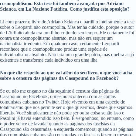
cosmopolitismo. Esta tese foi também avançada por Adriano
Scianca, em La Nazione Fatidica. Como justifica esta oposição?
Li com prazer o livro de Adriano Scianca e partilho inteiramente a tese
sobre o Leopardi não cosmopolita. Mas tenha cuidado, porque o autor
de L’infinito ainda era um filho crítio do seu tempo. Ele certamente foi
contra um cosmopolitismo abstrato, mas não era sequer um
nacionalista irredento. Em qualquer caso, certamente Leopardi
reconhece que o cosmopolitismo produz uma espécie de
individualismo absoluto. Não cria uma grande pátria, mas quebra as já
existentes e transforma cada indivíduo em uma ilha.
No que diz respeito ao que vai além do seu livro, o que você acha
sobre a censura das páginas da Casapound no Facebook?
Se eu não me engano no dia seguinte à censura das páginas da
Casapound no Facebook, o mesmo aconteceu com as contas
comunistas cubanas no Twitter. Hoje vivemos em uma espécie de
totalitarismo que nos permite ser o que quisermos, desde que sejamos
liberais. Você simplesmente não pode ser outra coisa senão isso e
Pasolini já havia entendido isso bem. É vergonhoso, no entanto, como
o poder vence de lavada: quando as páginas dos fascistas da
Casapound são censuradas, a esquerda comemora; quando as páginas
dos comunistas cubanos são censuradas, os fascistas fazem o mesmo.