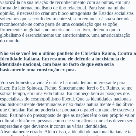
valorizá-la na sua relação de reconhecimento com as outras, em uma
forma de internacionalismo de tipo relacional. Para isso, na minha
opinião, é necessário criar um bloco antagonista de Estados socialistas
soberanos que se confederam entre si, sem renunciar à sua soberania,
reconhecendo-se como parte de uma constelação que se opõe
firmemente ao globalismo americano – no livro, defendo que o
globalismo é essencialmente um americanismo, uma americanização
do mundo.
Não sei se você leu o último panfleto de Christian Raimo, Contra a
Identidade Italiana. Em resumo, ele defende a inexistência de
identidade nacional, com base no facto de que esta seria
basicamente uma construção ex post.
Vou ser honesto, a vida é curta e há muita leitura interessante para
fazer. Eu leio Spinoza, Fichte. Sinceramente, lerei o Sr. Raimo, se me
sobrar tempo, em uma vida futura. Eu conheço bem as posições dos
especialistas do cosmopolitismo liberal. Que as identidades nacionais
são historicamente determinadas e não dadas naturalmente é tão óbvio
que Christian Raimo poderia ter poupado o papel em que ele escreveu
isso. Partindo do pressuposto de que as nações têm o seu próprio valor
cultural e histórico, pessoas como ele vêm afirmar que elas devem ser
superadas e que devemos ir contra as várias identidades.
Absolutamente errado. Além disso, a identidade nacional italiana é tal