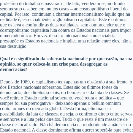
proletário do trabalho e passaram – de fato, venderam-se, no fundo
sem mesmo o saber, em muitos casos – ao cosmopolitismo liberal do
capital. Por isso, continuam a chamar internacionalismo àquilo que na
realidade é, essencialmente, o globalismo capitalista. Este é o drama
que os leva a confundir as duas realidades, sem compreender que o
cosmopolitismo capitalista luta contra os Estados nacionais para impor
o mercado único. Em vez disso, o internacionalismo socialista
pressupõe os Estados nacionais e implica uma relação entre eles, não a
sua destruição.
Qual é o significado da soberania nacional e por que razão, na sua
opinião, se quer coloca-la em crise para desagregar as
democracias?
Depois de 1989, o capitalismo tem apenas um obstáculo à sua frente, o
dos Estados nacionais soberanos. Estes são os últimos fortes da
democracia, dos direitos sociais, do bem-estar e da luta de classes. Se
você retira o Estado nacional soberano, você retira a política – que
sempre foi sua prerrogativa – deixando apenas o bellum omnium
contra omnes do mercado global. Desta forma, elimina-se a
possibilidade da luta de classes, ou seja, o confronto direto entre servos
e senhores e a luta pelos direitos. Tudo o que resta é um massacre de
classe deslocalizado. Não há democracia na modernidade a não ser no
Estado nacional. A classe dominante afirma querer superá-la para evitar