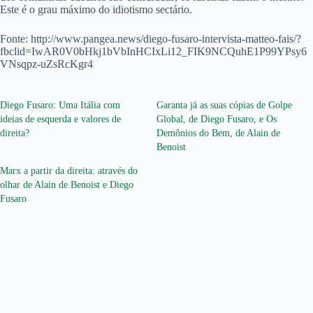
Este é o grau máximo do idiotismo sectário.
Fonte: http://www.pangea.news/diego-fusaro-intervista-matteo-fais/?
fbclid=IwAR0V0bHkj1bVbInHCIxLi12_FIK9NCQuhE1P99YPsy6
VNsqpz-uZsRcKgr4
Diego Fusaro: Uma Itália com
Garanta já as suas cópias de Golpe
ideias de esquerda e valores de
Global, de Diego Fusaro, e Os
direita?
Demônios do Bem, de Alain de
Benoist
Marx a partir da direita: através do
olhar de Alain de Benoist e Diego
Fusaro