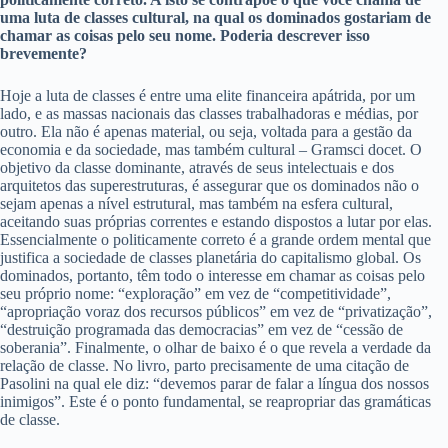
uma luta de classes cultural, na qual os dominados gostariam de
chamar as coisas pelo seu nome. Poderia descrever isso
brevemente?
Hoje a luta de classes é entre uma elite financeira apátrida, por um
lado, e as massas nacionais das classes trabalhadoras e médias, por
outro. Ela não é apenas material, ou seja, voltada para a gestão da
economia e da sociedade, mas também cultural – Gramsci docet. O
objetivo da classe dominante, através de seus intelectuais e dos
arquitetos das superestruturas, é assegurar que os dominados não o
sejam apenas a nível estrutural, mas também na esfera cultural,
aceitando suas próprias correntes e estando dispostos a lutar por elas.
Essencialmente o politicamente correto é a grande ordem mental que
justifica a sociedade de classes planetária do capitalismo global. Os
dominados, portanto, têm todo o interesse em chamar as coisas pelo
seu próprio nome: “exploração” em vez de “competitividade”,
“apropriação voraz dos recursos públicos” em vez de “privatização”,
“destruição programada das democracias” em vez de “cessão de
soberania”. Finalmente, o olhar de baixo é o que revela a verdade da
relação de classe. No livro, parto precisamente de uma citação de
Pasolini na qual ele diz: “devemos parar de falar a língua dos nossos
inimigos”. Este é o ponto fundamental, se reapropriar das gramáticas
de classe.