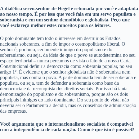
A dialética servo-senhor de Hegel é retomada por você e adaptada
ao nosso tempo. É por isso que você fala em um servo populista e
soberanista e em um senhor demofóbico e globalista. Peço que
você esclareça melhor estes conceitos para os leitores.
O polo dominante tem todo o interesse em destruir os Estados
nacionais soberanos, a fim de impor o cosmopolitismo liberal. O
senhor é, portanto, certamente inimigo do populismo e do
soberanismo, ou seja, da ideia de que o povo se autodetermina no seu
espaço territorial – nunca percamos de vista o fato de a nossa Carta
Constitucional definir a democracia como soberania popular, no seu
artigo 1º. É evidente que o senhor globalista não é soberanista nem
populista, mas contra o povo. A parte dominada tem de ser soberana e
populista, ou seja, tem de defender a soberania como base da
democracia e da reconquista dos direitos sociais. Por isso há tanta
demonização do populismo e do soberanismo, porque são os dois
principais inimigos do lado dominante. Do seu ponto de vista, não
deveria ser o Parlamento a decidir, mas os conselhos de administração
das empresas.
Você argumenta que o internacionalismo socialista é compatível
com a independência de cada nação. Como é que isto é possível?