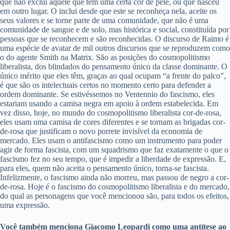
que não exclui aquele que tem uma certa cor de pele, ou que nasceu
em outro lugar. O inclui desde que este se reconheça nela, aceite os
seus valores e se torne parte de uma comunidade, que não é uma
comunidade de sangue e de solo, mas histórica e social, constituída por
pessoas que se reconhecem e são reconhecidas. O discurso de Raimo é
uma espécie de avatar de mil outros discursos que se reproduzem como
o do agente Smith na Matrix. São as posições do cosmopolitismo
liberalista, dos blindados do pensamento único da classe dominante. O
único mérito que eles têm, graças ao qual ocupam “a frente do palco”,
é que são os intelectuais certos no momento certo para defender a
ordem dominante. Se estivéssemos no Ventennio do fascismo, eles
estariam usando a camisa negra em apoio à ordem estabelecida. Em
vez disso, hoje, no mundo do cosmopolitismo liberalista cor-de-rosa,
eles usam uma camisa de cores diferentes e se tornam as brigadas cor-
de-rosa que justificam o novo porrete invisível da economia de
mercado. Eles usam o antifascismo como um instrumento para poder
agir de forma fascista, com um squadrismo que faz exatamente o que o
fascismo fez no seu tempo, que é impedir a liberdade de expressão. E,
para eles, quem não aceita o pensamento único, torna-se fascista.
Infelizmente, o fascismo ainda não morreu, mas passou de negro a cor-
de-rosa. Hoje é o fascismo do cosmopolitismo liberalista e do mercado,
do qual as personagens que você mencionou são, para todos os efeitos,
uma expressão.
Você também menciona Giacomo Leopardi como uma antítese ao