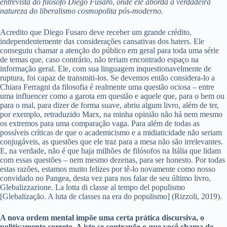
entrevista do filósofo Diego Fusaro
,
onde ele aborda a verdadeira
natureza do liberalismo cosmopolita pós-moderno.
Acredito que Diego Fusaro deve receber um grande crédito,
independentemente das considerações cansativas dos haters. Ele
conseguiu chamar a atenção do público em geral para toda uma série
de temas que, caso contrário, não teriam encontrado espaço na
informação geral. Ele, com sua linguagem inquestionavelmente de
ruptura, foi capaz de transmiti-los. Se devemos então considera-lo a
Chiara Ferragni da filosofia é realmente uma questão ociosa – entre
uma influencer como a garota em questão e aquele que, para o bem ou
para o mal, para dizer de forma suave, abriu algum livro, além de ter,
por exemplo, retraduzido Marx, na minha opinião não há nem mesmo
os extremos para uma comparação vaga. Para além de todas as
possíveis críticas de que o academicismo e a midiaticidade não seriam
conjugáveis, as questões que ele traz para a mesa não são irrelevantes.
E, na verdade, não é que haja milhões de filósofos na Itália que lidam
com essas questões – nem mesmo dezenas, para ser honesto. Por todas
estas razões, estamos muito felizes por tê-lo novamente como nosso
convidado no Pangea, desta vez para nos falar de seu último livro,
Glebalizzazione. La lotta di classe al tempo del populismo
[Glebalização. A luta de classes na era do populismo] (Rizzoli, 2019).
A nova ordem mental impõe uma certa prática discursiva, o
politicamente correto. A isto se contrapõe o que você chama de