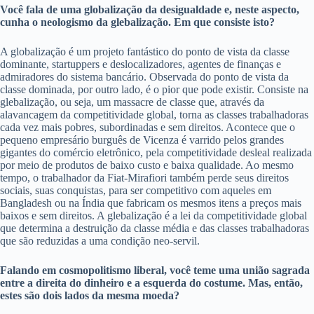
Você fala de uma globalização da desigualdade e, neste aspecto,
cunha o neologismo da glebalização. Em que consiste isto?
A globalização é um projeto fantástico do ponto de vista da classe
dominante, startuppers e deslocalizadores, agentes de finanças e
admiradores do sistema bancário. Observada do ponto de vista da
classe dominada, por outro lado, é o pior que pode existir. Consiste na
glebalização, ou seja, um massacre de classe que, através da
alavancagem da competitividade global, torna as classes trabalhadoras
cada vez mais pobres, subordinadas e sem direitos. Acontece que o
pequeno empresário burguês de Vicenza é varrido pelos grandes
gigantes do comércio eletrônico, pela competitividade desleal realizada
por meio de produtos de baixo custo e baixa qualidade. Ao mesmo
tempo, o trabalhador da Fiat-Mirafiori também perde seus direitos
sociais, suas conquistas, para ser competitivo com aqueles em
Bangladesh ou na Índia que fabricam os mesmos itens a preços mais
baixos e sem direitos. A glebalização é a lei da competitividade global
que determina a destruição da classe média e das classes trabalhadoras
que são reduzidas a uma condição neo-servil.
Falando em cosmopolitismo liberal, você teme uma união sagrada
entre a direita do dinheiro e a esquerda do costume. Mas, então,
estes são dois lados da mesma moeda?