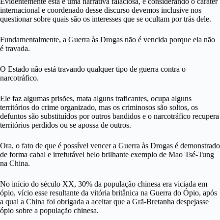
Evidentemente esta é uma narrativa falaciosa, e considerando o caráter
internacional e coordenado desse discurso devemos inclusive nos
questionar sobre quais são os interesses que se ocultam por trás dele.
Fundamentalmente, a Guerra às Drogas não é vencida porque ela não
é travada.
O Estado não está travando qualquer tipo de guerra contra o
narcotráfico.
Ele faz algumas prisões, mata alguns traficantes, ocupa alguns
territórios do crime organizado, mas os criminosos são soltos, os
defuntos são substituídos por outros bandidos e o narcotráfico recupera
territórios perdidos ou se apossa de outros.
Ora, o fato de que é possível vencer a Guerra às Drogas é demonstrado
de forma cabal e irrefutável belo brilhante exemplo de Mao Tsé-Tung
na China.
No início do século XX, 30% da população chinesa era viciada em
ópio, vício esse resultante da vitória britânica na Guerra do Ópio, após
a qual a China foi obrigada a aceitar que a Grã-Bretanha despejasse
ópio sobre a população chinesa.