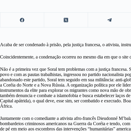
Acaba de ser condenado à prisão, pela justiça francesa, o ativista, instru
Coincidentemente, a condenação ocorreu no mesmo dia em que o site d
Não é a primeira vez que Soral tem problemas com a justiça francesa.
povo e com as pautas trabalhistas, ingressou no partido nacionalista po
abandonado este partido, Soral tem seguido em sua militância: anti-globali
a Coréia do Norte e a Nova Rússia. A organização política por ele lide
instrumentos da elite para explorar os migrantes como nova mão de obr
também denuncia e combate a islamofobia e busca estabelecer laços d
Capital apátrida), o qual deve, esse sim, ser combatido e execrado. Bo
África.
Juntamente com o comediante a ativista afro-francês Dieudonné M’bala
bombardeios criminosos americanos na Guerra da Coréia e tendo, com m
de pé em meio aos escombros das intervenções “humanitárias” america