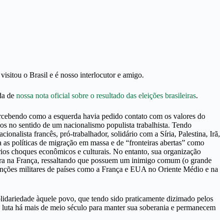
 visitou o Brasil e é nosso interlocutor e amigo.
ida de
nossa nota oficial sobre o resultado das eleições brasileiras
.
percebendo como a esquerda havia pedido contato com os valores do
umos no sentido de um nacionalismo populista trabalhista. Tendo
cionalista francês, pró-trabalhador, solidário com a Síria, Palestina, Irã,
 as políticas de migração em massa e de “fronteiras abertas” como
rios choques econômicos e culturais. No entanto, sua organização
ntra na França, ressaltando que possuem um inimigo comum (o grande
rvenções militares de países como a França e EUA no Oriente Médio e na
lidariedade àquele povo, que tendo sido praticamente dizimado pelos
, luta há mais de meio século para manter sua soberania e permanecem