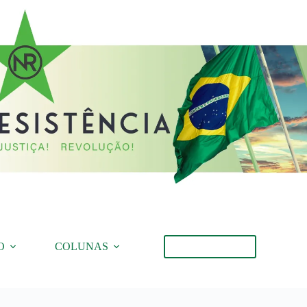
O
COLUNAS
Torne-se Membro