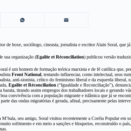
tor de boxe, sociólogo, cineasta, jornalista e escritor Alain Soral, que já
e sua organização (
Egalite et Réconciliation
) publicou versão traduz
 Soral é um homem de formação teórica marxista e de fé católica que, 
pulista
Front National
, tentando influenciar, como intelectual, seus r
sta, anti-sionista, crítico do feminismo liberal e da esquerda liberal, na
rada,
Egalite et Réconciliation
(“Igualdade e Reconciliação”), denuncia
a barata, tirando assim empregos dos trabalhadores locais e gerando vá
e boa convivência com a população migrante e islâmica que já se enco
a parte das ondas migratórias é gerada, afinal, precisamente pelas inte
 M’bala, seu amigo, Soral visitou recentemente a Coréia Popular em so
uito sofrimento e em meio a sanções e bloqueios, reconstruído o país
nas.