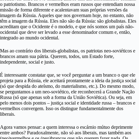
o patriotismo. Brancos e vermelhos eram russos que entendiam nossa
missão de forma diferente e acalentavam suas próprias versões da
imagem da Rússia.
Aqueles que nos governam hoje, no entanto, não
têm a imagem da Rússia. Eles não são da Rússia: são globalistas. Eles
acreditam que o Ocidente é o modelo, e que nós somos um país não-
ocidental que deve ser levado a esse denominador comum e, então,
integrado ao mundo ocidental.
Mas ao contrário dos liberais-globalistas, os patriotas neo-soviéticos e
brancos amam sua pátria. Querem, todos, um Estado forte,
independente, social e justo.
É interessante constatar que, se você perguntar a um branco o que ele
projeta para a Rússia, ele aceitará prontamente a ideia da justiça social
(só que despida do ateísmo, do materialismo, etc.). Do mesmo modo,
se perguntamos a um neo-soviético, ele reconhecerá a Grande Nação
Russa (só que apenas sob a forma da União Soviética). Ou seja, em
pelo menos dois pontos – justiça social e identidade russa – brancos e
vermelhos convergem. Isso os distingue fundamentalmente dos
liberais.
Agora vamos pensar: a quem interessa o escárnio mútuo deprimente
entre ambos? Paradoxalmente, não só aos liberais, mas também aos
(neo)vermelhos e os (neo)brancos que não querem fazer nada. Os