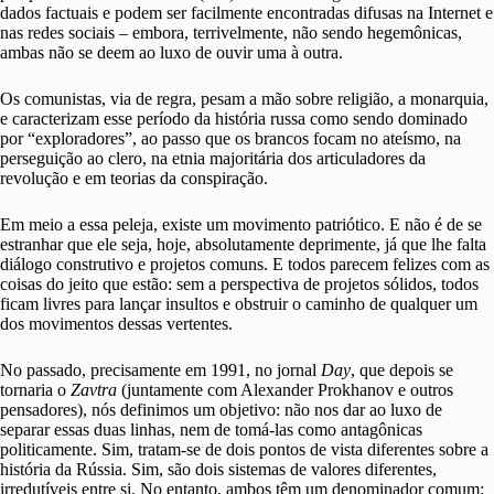
dados factuais e podem ser facilmente encontradas difusas na Internet e
nas redes sociais – embora, terrivelmente, não sendo hegemônicas,
ambas não se deem ao luxo de ouvir uma à outra.
Os comunistas, via de regra, pesam a mão sobre religião, a monarquia,
e caracterizam esse período da história russa como sendo dominado
por “exploradores”, ao passo que os brancos focam no ateísmo, na
perseguição ao clero, na etnia majoritária dos articuladores da
revolução e em teorias da conspiração.
Em meio a essa peleja, existe um movimento patriótico. E não é de se
estranhar que ele seja, hoje, absolutamente deprimente, já que lhe falta
diálogo construtivo e projetos comuns. E todos parecem felizes com as
coisas do jeito que estão: sem a perspectiva de projetos sólidos, todos
ficam livres para lançar insultos e obstruir o caminho de qualquer um
dos movimentos dessas vertentes.
No passado, precisamente em 1991, no jornal
Day
, que depois se
tornaria o
Zavtra
(juntamente com Alexander Prokhanov e outros
pensadores), nós definimos um objetivo: não nos dar ao luxo de
separar essas duas linhas, nem de tomá-las como antagônicas
politicamente. Sim, tratam-se de dois pontos de vista diferentes sobre a
história da Rússia. Sim, são dois sistemas de valores diferentes,
irredutíveis entre si. No entanto, ambos têm um denominador comum: