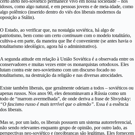
certo afeto neo-soviético permanece vivo em nossa sociedade – nos
idosos, como algo natural, e em pessoas jovens e de meia-idade, como
algo polêmico (inserido dentro do viés dos liberais modernos da
oposição a Stálin).
O Estado, ao verificar que, na nostalgia soviética, há algo de
patriotismo, bem como um certo
continuum
com o modelo totalitário,
cultiva-a em parte, da maneira que lhe é conveniente (se antes havia o
totalitarismo ideológico, agora há o administrativo).
A segunda atitude em relação à União Soviética é a observada entre os
conservadores e muitas vezes entre os monarquistas ortodoxos. Eles
lutam contra este neo-sovietismo com um discurso focado no
totalitarismo, na destruição da religião e nas diversas atrocidades.
Existe também liberais, que geralmente odeiam a todos – soviéticos ou
apenas russos. Nos anos 90, eles denominavam a Rússia como um
todo de “marrom avermelhada”, de onde deriva a frase de Shvydsky:
“O fascismo russo é mais terrível que o alemão”
. Essa é a essência
dos liberais.
Mas se, por um lado, os liberais possuem um sistema autorreferencial,
não sendo relevantes enquanto grupo de opinião, por outro lado, as
perspectivas neo-soviético e (neo)brancas são legítimas. Eles fornecem