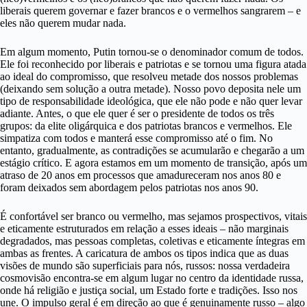
liberais querem governar e fazer brancos e o vermelhos sangrarem – e
eles não querem mudar nada.
Em algum momento, Putin tornou-se o denominador comum de todos.
Ele foi reconhecido por liberais e patriotas e se tornou uma figura atada
ao ideal do compromisso, que resolveu metade dos nossos problemas
(deixando sem solução a outra metade). Nosso povo deposita nele um
tipo de responsabilidade ideológica, que ele não pode e não quer levar
adiante. Antes, o que ele quer é ser o presidente de todos os três
grupos: da elite oligárquica e dos patriotas brancos e vermelhos. Ele
simpatiza com todos e manterá esse compromisso até o fim.
No
entanto, gradualmente, as contradições se acumularão e chegarão a um
estágio crítico. E agora estamos em um momento de transição, após um
atraso de 20 anos em processos que amadureceram nos anos 80 e
foram deixados sem abordagem pelos patriotas nos anos 90.
É confortável ser branco ou vermelho, mas sejamos prospectivos, vitais
e eticamente estruturados em relação a esses ideais – não marginais
degradados, mas pessoas completas, coletivas e eticamente íntegras em
ambas as frentes. A caricatura de ambos os tipos indica que as duas
visões de mundo são superficiais para nós, russos: nossa verdadeira
cosmovisão encontra-se em algum lugar no centro da identidade russa,
onde há religião e justiça social, um Estado forte e tradições. Isso nos
une. O impulso geral é em direção ao que é genuinamente russo – algo