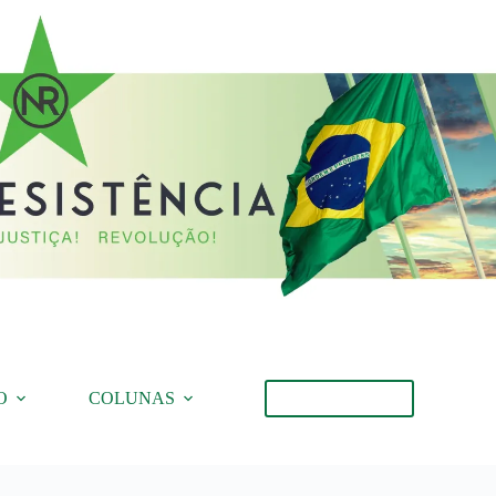
O
COLUNAS
Torne-se Membro