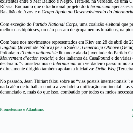
existentes entre o Mar Báltico e Negro. Trata-se, na verdade, de uma U
Rússia. Enquanto que o tradicional projeto do
Intermarium
apenas esta
Batalhão de Azov e o
Grupo Apoio ao Desenvolvimento do Intermari
Com exceção do
Partido National Corps
, uma coalizão eleitoral que 
melhor das hipóteses, ou não passam de grupamentos lunáticos, na pior
Com base nos movimentos representados em Kiev em 28 de abril de 201
Ungdom
(Juventude Nórica) pela a Suécia;
Generacija Obnove
(Geraç
Polônia; o
l’Union nationaliste
lituano e ala da juventude do Partido C
Mouvement d’action sociale
) e dos italianos da CasaPound e de várias o
declaram: “Consideramos o
Intermarium
um verdadeiro passo rumo ao r
é diretamente dirigido também apoiam a iniciativa:
Dritte Weg
(Terceir
No passado, Jean Thiriart falou sobre as “vias postais internacionais”
nada além de trabalhar contra a verdadeira unificação continental – as
denunciado e, mais do que isso, combatido por todos os meios necessár
Prometeísmo e Atlantismo