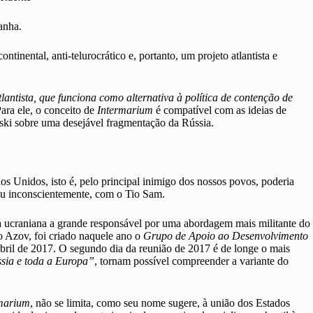
anha.
tinental, anti-telurocrático e, portanto, um projeto atlantista e
lantista, que funciona como alternativa à política de contenção de
Para ele, o conceito de
Intermarium
é compatível com as ideias de
nski sobre uma desejável fragmentação da Rússia.
s Unidos, isto é, pelo principal inimigo dos nossos povos, poderia
 ou inconscientemente, com o Tio Sam.
ta ucraniana a grande responsável por uma abordagem mais militante do
 Azov, foi criado naquele ano o
Grupo de Apoio ao Desenvolvimento
ril de 2017. O segundo dia da reunião de 2017 é de longe o mais
sia e toda a Europa”
, tornam possível compreender a variante do
rmarium
, não se limita, como seu nome sugere, à união dos Estados