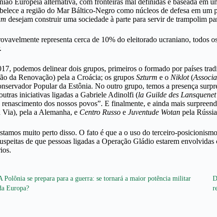
nião Europeia alternativa, com fronteiras mal definidas e baseada em u
belece a região do Mar Báltico-Negro como núcleos de defesa em um pon
um
desejam construir uma sociedade à parte para servir de trampolim pa
provavelmente representa cerca de 10% do eleitorado ucraniano, todos os
.
7, podemos delinear dois grupos, primeiros o formado por países tra
ão da Renovação) pela a Croácia; os grupos
Szturm
e o
Niklot
(
Associa
onservador Popular da Estônia. No outro grupo, temos a presença surpr
utras iniciativas ligadas a Gabriele Adinolfi (
la Guilde des Lansquenet
enascimento dos nossos povos”. E finalmente, e ainda mais surpreende
a Via), pela a Alemanha, e
Centro Russo
e
Juventude Wotan
pela Rússia
: estamos muito perto disso. O fato é que a o uso do terceiro-posicioni
 suspeitas de que pessoas ligadas a Operação Gládio estarem envolvidas
ios.
A Polônia se prepara para a guerra: se tornará a maior potência militar
D
da Europa?
r