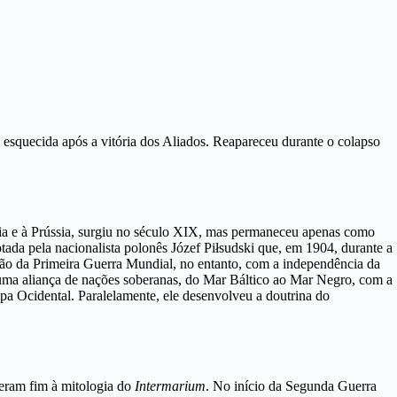
te esquecida após a vitória dos Aliados. Reapareceu durante o colapso
sia e à Prússia, surgiu no século XIX, mas permaneceu apenas como
tada pela nacionalista polonês Józef Piłsudski que,
em 1904, durante a
são da Primeira Guerra Mundial, no entanto, com a independência da
 uma aliança de nações soberanas, do Mar Báltico ao Mar Negro, com a
a Ocidental. Paralelamente, ele desenvolveu a doutrina do
seram fim à mitologia do
Intermarium
. No início da Segunda Guerra