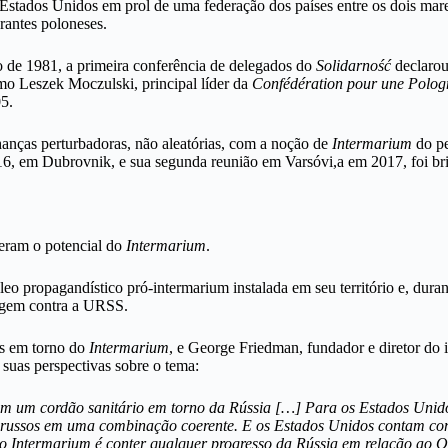
Estados Unidos em prol de uma federação dos países entre os dois mare
rantes poloneses.
ro de 1981, a primeira conferência de delegados do
Solidarność
declarou
omo Leszek Moczulski, principal líder da
Confédération pour une Polog
5.
lhanças perturbadoras, não aleatórias, com a noção de
Intermarium
do pe
016, em Dubrovnik, e sua segunda reunião em Varsóvi,a em 2017, foi b
beram o potencial do
Intermarium
.
 propagandístico pró-intermarium instalada em seu território e, duran
tagem contra a URSS.
es em torno do
Intermarium
, e George Friedman, fundador e diretor do
suas perspectivas sobre o tema:
m um cordão sanitário em torno da Rússia […] Para os Estados Unidos,
es russos em uma combinação coerente. E os Estados Unidos contam co
do Intermarium é conter qualquer progresso da Rússia em relação ao 