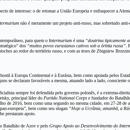
ecto de interesse: o de retomar a União Europeia e enfraquecer a Alem
ntermarium
não é meramente um projeto anti-russo, mas sobretudo anti-con
contemporâneo, para quem o
Intermarium
é uma
“doutrina tipicamente at
stratégico” dos
“muitos povos eurasianos cativos sob a órbita russa”
. 
toches ao redor do território russo, e com as teses de Zbigniew Brzezi
hostil à Europa Continental e à Eurásia, bem como apoiada pelos Estado
lguns se declaram favoráveis a mesma, atuando lado a lado, consciente
icialista sempre foi defendida pelo governo polonês, é a extrema-direi
tsky, principal líder do
Partido National Corps
e fundador do Batalhão
 julho de 2016, bem como uma segundo no mesma cidade, em 27-28 de ab
ia pan-europeia”, bem como seu slogan
“Hoje a Ucrânia, amanhã, a Rús
he prestaram apoio.
lo Batalhão de Azov e pelo
Grupo Apoio ao Desenvolvimento do Inte