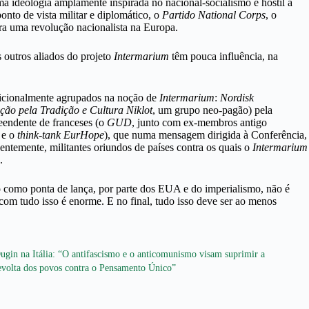
ma ideologia amplamente inspirada no nacional-socialismo e hostil à
to de vista militar e diplomático, o
Partido National Corps
, o
ra uma revolução nacionalista na Europa.
 outros aliados do projeto
Intermarium
têm pouca influência, na
dicionalmente agrupados na noção de
Intermarium
:
Nordisk
ção pela Tradição e Cultura Niklot
, um grupo neo-pagão) pela
eendente de franceses (o
GUD
, junto com ex-membros antigo
e o
think-tank
EurHope
), que numa mensagem dirigida à Conferência,
ntemente, militantes oriundos de países contra os quais o
Intermarium
.
smo como ponta de lança, por parte dos EUA e do imperialismo, não é
 com tudo isso é enorme. E no final, tudo isso deve ser ao menos
ugin na Itália: “O antifascismo e o anticomunismo visam suprimir a
evolta dos povos contra o Pensamento Único”