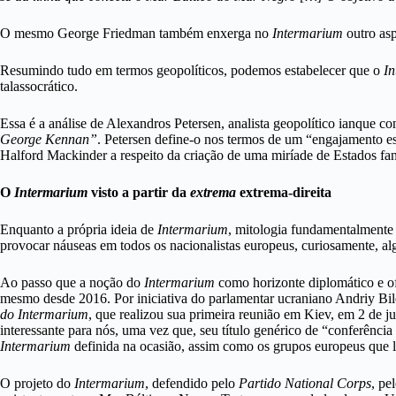
O mesmo George Friedman também enxerga no
Intermarium
outro asp
Resumindo tudo em termos geopolíticos, podemos estabelecer que o
I
talassocrático.
Essa é a análise de Alexandros Petersen, analista geopolítico ianque 
George Kennan”
. Petersen define-o nos termos de um “engajamento e
Halford Mackinder a respeito da criação de uma miríade de Estados fan
O
Intermarium
visto a partir da
extrema
extrema-direita
Enquanto a própria ideia de
Intermarium
, mitologia fundamentalmente 
provocar náuseas em todos os nacionalistas europeus, curiosamente, a
Ao passo que a noção do
Intermarium
como horizonte diplomático e of
mesmo desde 2016. Por iniciativa do parlamentar ucraniano Andriy Bile
do Intermarium
, que realizou sua primeira reunião em Kiev, em 2 de
interessante para nós, uma vez que, seu título genérico de “conferênc
Intermarium
definida na ocasião, assim como os grupos europeus que l
O projeto do
Intermarium
, defendido pelo
Partido National Corps
, pe