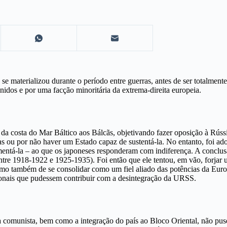
 se materializou durante o período entre guerras, antes de ser totalmen
nidos e por uma facção minoritária da extrema-direita europeia.
 da costa do Mar Báltico aos Bálcãs, objetivando fazer oposição à Rús
as ou por não haver um Estado capaz de sustentá-la. No entanto, foi ado
mentá-la – ao que os japoneses responderam com indiferença. A conclu
ntre 1918-1922 e 1925-1935). Foi então que ele tentou, em vão, forjar
mo também de se consolidar como um fiel aliado das potências da Europ
cionais que pudessem contribuir com a desintegração da URSS.
a comunista, bem como a integração do país ao Bloco Oriental, não pu