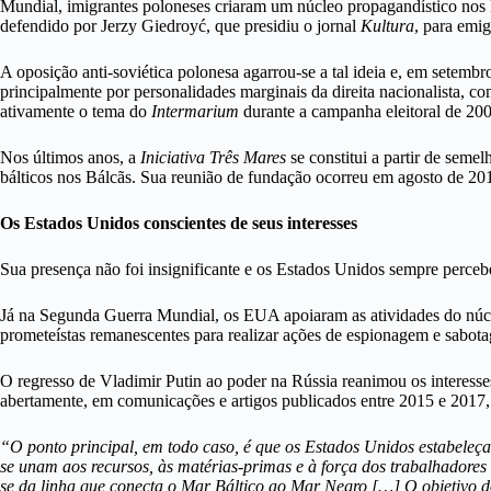
Mundial, imigrantes poloneses criaram um núcleo propagandístico nos 
defendido por Jerzy Giedroyć, que presidiu o jornal
Kultura
, para emig
A oposição anti-soviética polonesa agarrou-se a tal ideia e, em setemb
principalmente por personalidades marginais da direita nacionalista, c
ativamente o tema do
Intermarium
durante a campanha eleitoral de 200
Nos últimos anos, a
Iniciativa Três Mares
se constitui a partir de seme
bálticos nos Bálcãs. Sua reunião de fundação ocorreu em agosto de 2
Os Estados Unidos conscientes de seus interesses
Sua presença não foi insignificante e os Estados Unidos sempre perce
Já na Segunda Guerra Mundial, os EUA apoiaram as atividades do núcleo
prometeístas remanescentes para realizar ações de espionagem e sabo
O regresso de Vladimir Putin ao poder na Rússia reanimou os interess
abertamente, em comunicações e artigos publicados entre 2015 e 2017, 
“O ponto principal, em todo caso, é que os Estados Unidos estabeleça
se unam aos recursos, às matérias-primas e à força dos trabalhador
se da linha que conecta o Mar Báltico ao Mar Negro […] O objetivo 