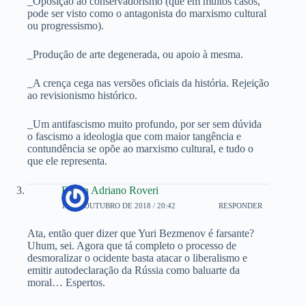
_Oposição ao conservadorismo (que em muitos casos,
pode ser visto como o antagonista do marxismo cultural
ou progressismo).
_Produção de arte degenerada, ou apoio à mesma.
_A crença cega nas versões oficiais da história. Rejeição
ao revisionismo histórico.
_Um antifascismo muito profundo, por ser sem dúvida
o fascismo a ideologia que com maior tangência e
contundência se opõe ao marxismo cultural, e tudo o
que ele representa.
Edson Adriano Roveri
17 DE OUTUBRO DE 2018 / 20:42
RESPONDER
Ata, então quer dizer que Yuri Bezmenov é farsante?
Uhum, sei. Agora que tá completo o processo de
desmoralizar o ocidente basta atacar o liberalismo e
emitir autodeclaração da Rússia como baluarte da
moral… Espertos.