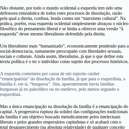
Não obstante, por todo o mundo ocidental a esquerda tem sido uma
defensora entusiástica de todos estes processos de dissolução, razão
pela qual a direita, confusa, brada contra um “marxismo cultural”. Na
prática, porém, essa esquerda ocidental simplesmente abraçou o núcleo
filosófico do pensamento liberal e se limita a oferecer uma versão “à
esquerda” desse mesmo liberalismo defendido pela direita.
Um liberalismo mais “humanizado”, economicamente pendendo para a
social-democracia, sumamente preocupado com liberdades sexuais,
sociais e culturais. Ainda assim, liberalismo, já que o que define esta
teoria política é o ter o indivíduo como sujeito dos processos históricos.
A esquerda comemora por causa de um suposto caráter
“emancipatória” da dissolução da família, já que para o esquerdista, a
família é, em si, “burguesa”. Sim, aparentemente havia famílias
burguesas já no paleolítico ou no medievo, pelo menos segundo o
esquerdista.
Mas a única emancipação na dissolução da família é a emancipação do
capital. A progressiva ruptura da solidez das configurações tradicionais
da família é um objetivo buscado metodicamente pelos intelectuais
liberais e pelos grandes empresários capitalistas e só acabará com o
total desaparecimento (na absoluta relatividade) de qualquer conceito