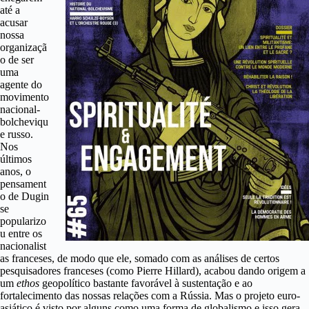
até a
acusar
nossa
organizaçã
o de ser
uma
agente do
movimento
nacional-
bolcheviqu
e russo.
Nos
últimos
anos, o
pensament
o de Dugin
se
popularizo
u entre os
nacionalist
as franceses, de modo que ele, somado com as análises de certos
pesquisadores franceses (como Pierre Hillard), acabou dando origem a
um
ethos
geopolítico bastante favorável à sustentação e ao
fortalecimento das nossas relações com a Rússia. Mas o projeto euro-
asiático é visto por alguns como uma forma de globalismo e isso gera