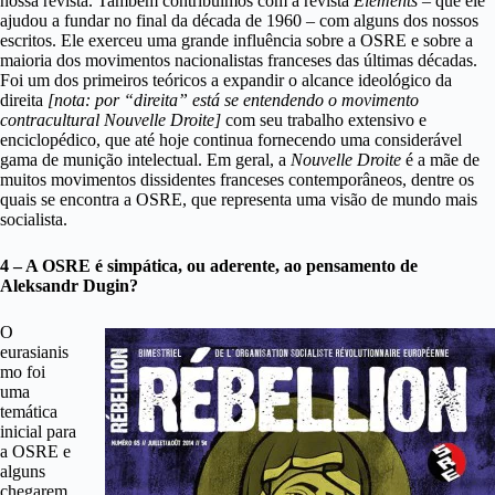
nossa revista. Também contribuímos com a revista
Éléments
– que ele
ajudou a fundar no final da década de 1960 – com alguns dos nossos
escritos. Ele exerceu uma grande influência sobre a OSRE e sobre a
maioria dos movimentos nacionalistas franceses das últimas décadas.
Foi um dos primeiros teóricos a expandir o alcance ideológico da
direita
[nota: por “direita” está se entendendo o movimento
contracultural Nouvelle Droite]
com seu trabalho extensivo e
enciclopédico, que até hoje continua fornecendo uma considerável
gama de munição intelectual. Em geral, a
Nouvelle Droite
é a mãe de
muitos movimentos dissidentes franceses contemporâneos, dentre os
quais se encontra a OSRE, que representa uma visão de mundo mais
socialista.
4 – A OSRE é simpática, ou aderente, ao pensamento de
Aleksandr Dugin?
O
eurasianis
mo foi
uma
temática
inicial para
a OSRE e
alguns
chegarem