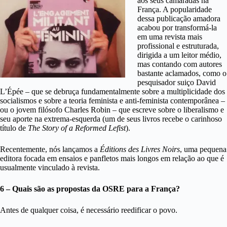
aos seus camaradas na
França. A popularidade
dessa publicação amadora
acabou por transformá-la
em uma revista mais
profissional e estruturada,
dirigida a um leitor médio,
mas contando com autores
bastante aclamados, como o
pesquisador suiço David
L’Épée – que se debruça fundamentalmente sobre a multiplicidade dos
socialismos e sobre a teoria feminista e anti-feminista contemporânea –
ou o jovem filósofo Charles Robin – que escreve sobre o liberalismo e
seu aporte na extrema-esquerda (um de seus livros recebe o carinhoso
título de
The Story of a Reformed Lefist
).
Recentemente, nós lançamos a
Éditions des Livres Noirs
, uma pequena
editora focada em ensaios e panfletos mais longos em relação ao que é
usualmente vinculado à revista.
6 – Quais são as propostas da OSRE para a França?
Antes de qualquer coisa, é necessário reedificar o povo.