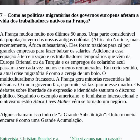
7 – Como as políticas migratórias dos governos europeus afetam a
vida dos trabalhadores nativos na França?
A França mudou muito nos últimos 50 anos. Uma parte considerável
da população vem das nossas antigas colônias (África do Norte e, mais
recentemente, África subsaariana). Eles foram trazidos para cá por
grandes empresas para fazer baixar os salários. Adicione a essa
equação à terceirização e os trabalhadores temporários que vêm da
Europa Oriental ou da Turquia e os empregos de colarinho azul
passam a ser cada vez menos e menos remunerados. Em certo sentido,
a atual crise migratória é como a cereja de um bolo. O
multiculturalismo fracassou. A França gera minorias ressentidas há
décadas. O que o governo faz, e permite, só faz piorar esse quadro. Os
debates sobre liberdade de expressão e identidade saturam o discurso
público. Seguindo o exemplo americano, o feminismo interseccional e
o ativismo estilo
Black Lives Matter
vêm se tornado um negócio.
Alguns chamam isso tudo de “a Grande Substituição”. Outra maneira
encarar é como uma Grande Acumulação.
Entrevista: Christian Bouchet e a
‘Não vivemos para o passado,