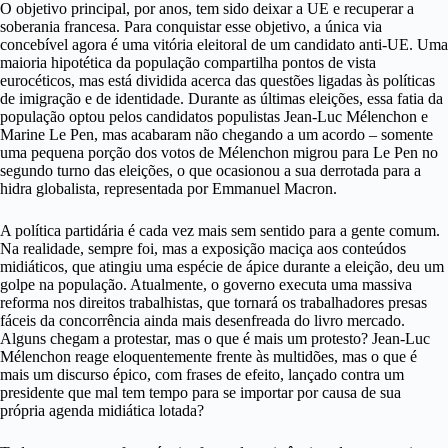
O objetivo principal, por anos, tem sido deixar a UE e recuperar a
soberania francesa. Para conquistar esse objetivo, a única via
concebível agora é uma vitória eleitoral de um candidato anti-UE. Uma
maioria hipotética da população compartilha pontos de vista
eurocéticos, mas está dividida acerca das questões ligadas às políticas
de imigração e de identidade. Durante as últimas eleições, essa fatia da
população optou pelos candidatos populistas Jean-Luc Mélenchon e
Marine Le Pen, mas acabaram não chegando a um acordo – somente
uma pequena porção dos votos de Mélenchon migrou para Le Pen no
segundo turno das eleições, o que ocasionou a sua derrotada para a
hidra globalista, representada por Emmanuel Macron.
A política partidária é cada vez mais sem sentido para a gente comum.
Na realidade, sempre foi, mas a exposição maciça aos conteúdos
midiáticos, que atingiu uma espécie de ápice durante a eleição, deu um
golpe na população. Atualmente, o governo executa uma massiva
reforma nos direitos trabalhistas, que tornará os trabalhadores presas
fáceis da concorrência ainda mais desenfreada do livro mercado.
Alguns chegam a protestar, mas o que é mais um protesto? Jean-Luc
Mélenchon reage eloquentemente frente às multidões, mas o que é
mais um discurso épico, com frases de efeito, lançado contra um
presidente que mal tem tempo para se importar por causa de sua
própria agenda midiática lotada?