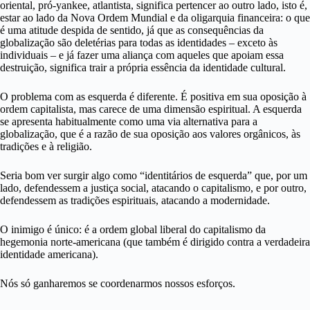
oriental, pró-yankee, atlantista, significa pertencer ao outro lado, isto é,
estar ao lado da Nova Ordem Mundial e da oligarquia financeira: o que
é uma atitude despida de sentido, já que as consequências da
globalização são deletérias para todas as identidades – exceto às
individuais – e já fazer uma aliança com aqueles que apoiam essa
destruição, significa trair a própria essência da identidade cultural.
O problema com as esquerda é diferente. É positiva em sua oposição à
ordem capitalista, mas carece de uma dimensão espiritual. A esquerda
se apresenta habitualmente como uma via alternativa para a
globalização, que é a razão de sua oposição aos valores orgânicos, às
tradições e à religião.
Seria bom ver surgir algo como “identitários de esquerda” que, por um
lado, defendessem a justiça social, atacando o capitalismo, e por outro,
defendessem as tradições espirituais, atacando a modernidade.
O inimigo é único: é a ordem global liberal do capitalismo da
hegemonia norte-americana (que também é dirigido contra a verdadeira
identidade americana).
Nós só ganharemos se coordenarmos nossos esforços.