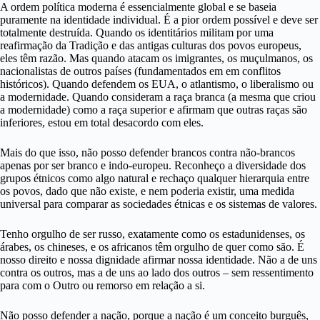
A ordem política moderna é essencialmente global e se baseia
puramente na identidade individual. É a pior ordem possível e deve ser
totalmente destruída. Quando os identitários militam por uma
reafirmação da Tradição e das antigas culturas dos povos europeus,
eles têm razão. Mas quando atacam os imigrantes, os muçulmanos, os
nacionalistas de outros países (fundamentados em em conflitos
históricos). Quando defendem os EUA, o atlantismo, o liberalismo ou
a modernidade. Quando consideram a raça branca (a mesma que criou
a modernidade) como a raça superior e afirmam que outras raças são
inferiores, estou em total desacordo com eles.
Mais do que isso, não posso defender brancos contra não-brancos
apenas por ser branco e indo-europeu. Reconheço a diversidade dos
grupos étnicos como algo natural e rechaço qualquer hierarquia entre
os povos, dado que não existe, e nem poderia existir, uma medida
universal para comparar as sociedades étnicas e os sistemas de valores.
Tenho orgulho de ser russo, exatamente como os estadunidenses, os
árabes, os chineses, e os africanos têm orgulho de quer como são. É
nosso direito e nossa dignidade afirmar nossa identidade. Não a de uns
contra os outros, mas a de uns ao lado dos outros – sem ressentimento
para com o Outro ou remorso em relação a si.
Não posso defender a nação, porque a nação é um conceito burguês,