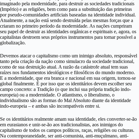
imaginado pela modernidade, para destruir as sociedades tradicionais
(Império) e as religiões, bem como para a substituição das primeiras
por pseudo-comunidades artificiais baseadas na identidade individual.
Atualmente, a nação está sendo destruída pelas mesmas forças que a
criaram no primeiro período da modernidade. As nações cumpriram
seu papel de destruir as identidades orgânicas e espirituais e, agora, os
capitalistas destroem seus próprios instrumentos para tornar possível a
globalização.
Devemos atacar o capitalismo como um inimigo absoluto, responsável
tanto pela criação da nação como simulacro da sociedade tradicional,
como de sua destruição atual. A razão da catástrofe atual tem suas
raízes nos fundamentos ideológicos e filosóficos do mundo moderno.
E a modernidade, que era branca e nacional em sua origem, tornou-se
global finalmente. É por isso que os identitários devem escolher seu
campo concreto: a Tradição (o que inclui sua própria tradição indo-
europeia) ou a modernidade. O atlantismo, o liberalismo, o
individualismo são as formas do Mal Absoluto diante da identidade
indo-europeia – e ambas são incompatíveis entre si.
Se os identitários realmente amam sua identidade, eles converter-se-ão
em eurasianos e unir-se-ão aos tradicionalistas, aos inimigos do
capitalismo de todos os campos políticos, raças, religiões ou culturas.
Na contemporaneidade, ser anti-comunista, anti-muçulmano, anti-