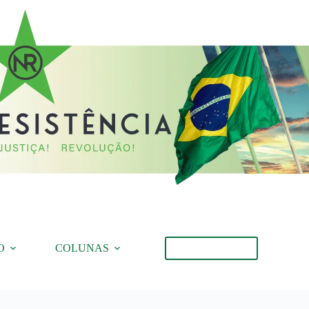
O
COLUNAS
Torne-se Membro