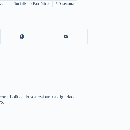
te
#
Socialismo Patriótico
#
Suassuna
ria Política, busca restaurar a dignidade
ro.