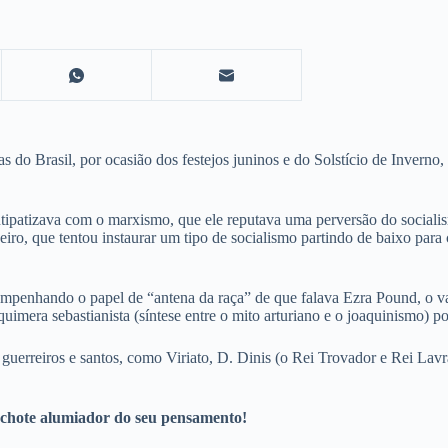
 do Brasil, por ocasião dos festejos juninos e do Solstício de Invern
antipatizava com o marxismo, que ele reputava uma perversão do social
o, que tentou instaurar um tipo de socialismo partindo de baixo para 
sempenhando o papel de “antena da raça” de que falava Ezra Pound, o va
uimera sebastianista (síntese entre o mito arturiano e o joaquinismo) po
 guerreiros e santos, como Viriato, D. Dinis (o Rei Trovador e Rei Lav
rchote alumiador do seu pensamento!