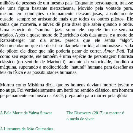
milhões de pessoas de um mesmo país. Enquanto personagem, trata-se
de uma figura bastante nietzscheana. Movido pela vontade pura,
mesmo em condições extremamente desvantajosas, absolutamente
ousado, sempre se arriscando mais que todos os outros pilotos. Ele
sabia que morreria, e talvez dê para dizer que sabia quando e onde.
Uma espécie de “sombra” jazia sobre ele naquele fim de semana
trágico. Após a quase morte de Barrichelo dois dias antes, e a morte de
Ratzenberger um dia antes, parecia que ele sentia “algo”.
Recomendaram que ele desistisse daquela corrida, abandonasse a vida
de piloto: ele disse que não poderia parar de correr.
Amor Fati
. Tal
como seu esporte, ele também é uma espécie de personagem futurista
clássico (no sentido de Marinetti): amante da velocidade, fundido à
máquina, superando a mediocridade “natural” humana para desafiar as
leis da física e as possibilidades humanas.
Morreu como Mishima dizia que os homens deviam morrer: jovem e
no auge. Foi verdadeiramente um herói no sentido clássico, um homem
perpetuamente em busca da
Aretê
, preparado para morrer pela glória.
A Bela Morte de Yahya Sinwar
The Discovery (2017): o morrer é
o medo de viver
A Literatura de João Guimarães