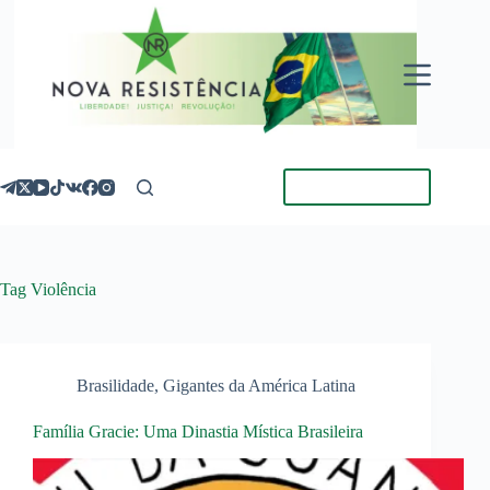
Pular
para
o
conteúdo
Torne-se Membro
Tag
Violência
Brasilidade
,
Gigantes da América Latina
Família Gracie: Uma Dinastia Mística Brasileira