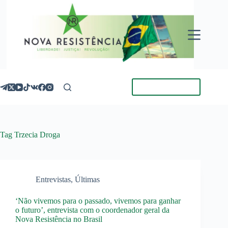
Pular
para
o
conteúdo
Torne-se Membro
Tag
Trzecia Droga
Entrevistas
,
Últimas
‘Não vivemos para o passado, vivemos para ganhar
o futuro’, entrevista com o coordenador geral da
Nova Resistência no Brasil