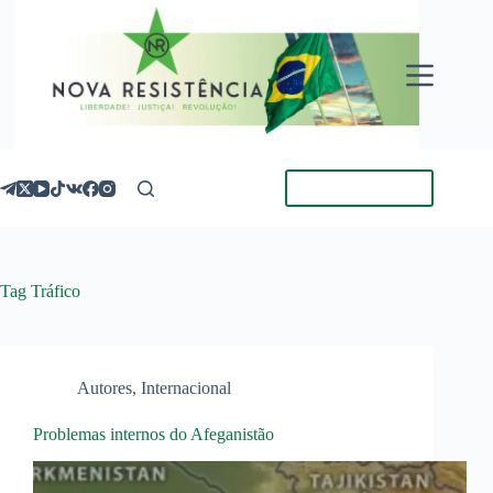
Pular
para
o
conteúdo
Torne-se Membro
Tag
Tráfico
Autores
,
Internacional
Problemas internos do Afeganistão