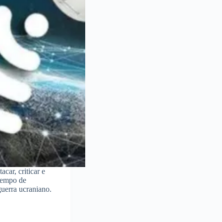
car, criticar e
tempo de
guerra ucraniano.