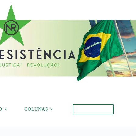
O
COLUNAS
Torne-se Membro