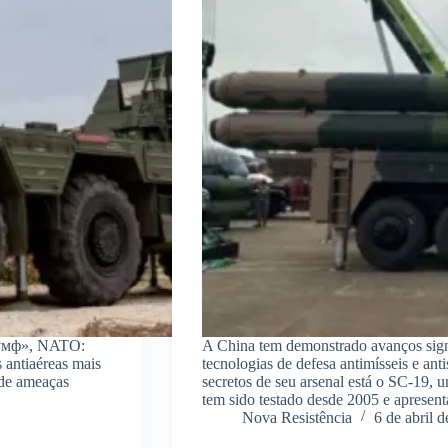
риумф», NATO:
A China tem demonstrado avanços sign
 antiaéreas mais
tecnologias de defesa antimísseis e ant
 de ameaças
secretos de seu arsenal está o SC-19, u
tem sido testado desde 2005 e aprese
Nova Resistência
6 de abril 