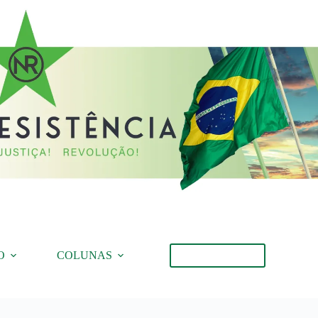
O
COLUNAS
Torne-se Membro