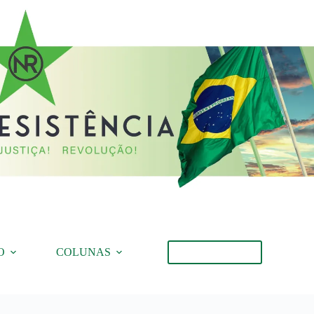
O
COLUNAS
Torne-se Membro