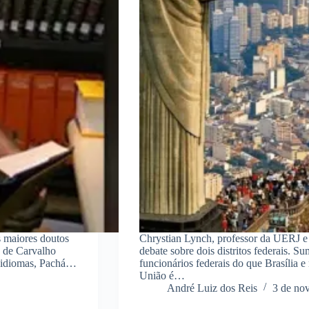
s maiores doutos
Chrystian Lynch, professor da UERJ e 
io de Carvalho
debate sobre dois distritos federais. S
o idiomas, Pachá…
funcionários federais do que Brasília e
União é…
André Luiz dos Reis
3 de no