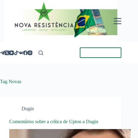
Pular
para
o
conteúdo
Torne-se Membro
Tag
Novas
Dugin
Comentários sobre a crítica de Upton a Dugin