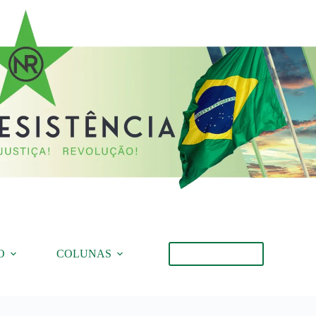
O
COLUNAS
Torne-se Membro