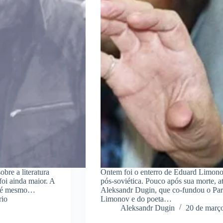
re a literatura
Ontem foi o enterro de Eduard Limonov, 
foi ainda maior. A
pós-soviética. Pouco após sua morte, at
 até mesmo…
Aleksandr Dugin, que co-fundou o Par
io
Limonov e do poeta…
Aleksandr Dugin
20 de març