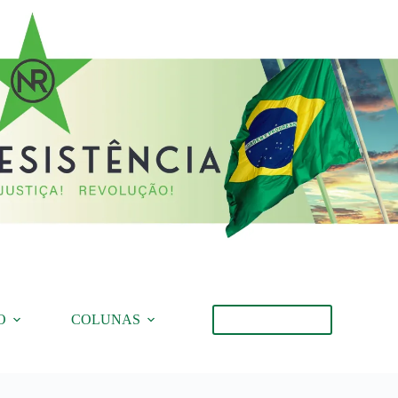
O
COLUNAS
Torne-se Membro