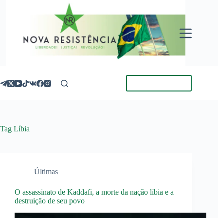
Pular
para
o
conteúdo
Torne-se Membro
Tag
Líbia
Últimas
O assassinato de Kaddafi, a morte da nação líbia e a
destruição de seu povo