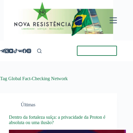
Pular
para
o
conteúdo
Torne-se Membro
Tag
Global Fact-Checking Network
Últimas
Dentro da fortaleza suíça: a privacidade da Proton é
absoluta ou uma ilusão?