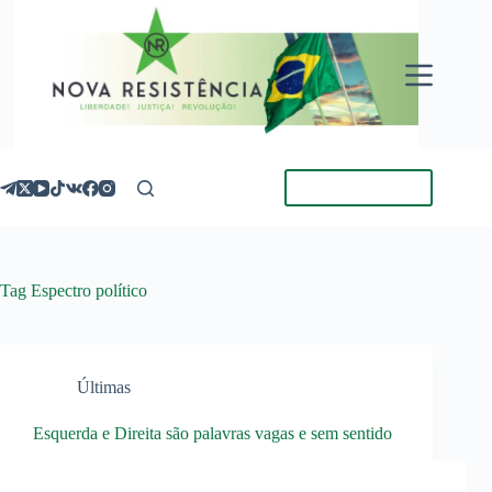
Pular
para
o
conteúdo
Torne-se Membro
Tag
Espectro político
Últimas
Esquerda e Direita são palavras vagas e sem sentido