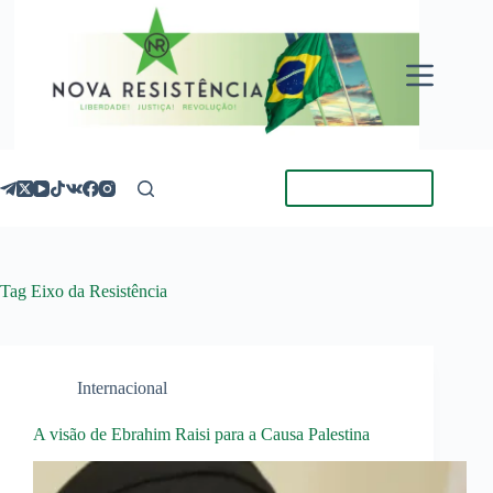
Pular
para
o
conteúdo
Torne-se Membro
Tag
Eixo da Resistência
Internacional
A visão de Ebrahim Raisi para a Causa Palestina