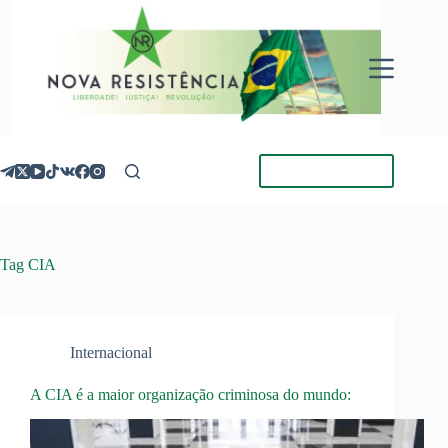
Pular
para
o
conteúdo
Torne-se Membro
Tag
CIA
Internacional
A CIA é a maior organização criminosa do mundo: