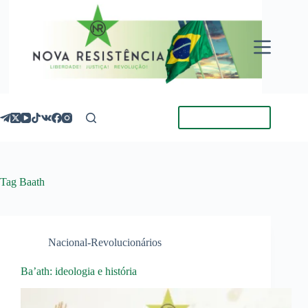
Pular
para
o
conteúdo
Torne-se Membro
Tag
Baath
Nacional-Revolucionários
Ba’ath: ideologia e história