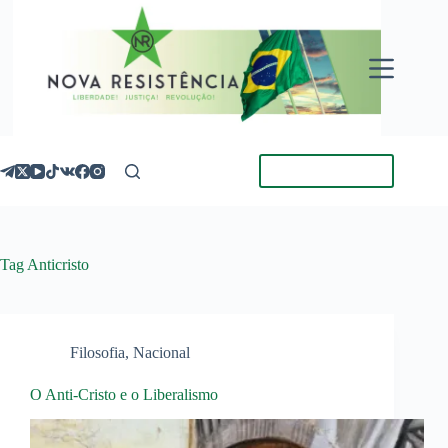
Pular
para
o
conteúdo
Torne-se Membro
Tag
Anticristo
Filosofia
,
Nacional
O Anti-Cristo e o Liberalismo