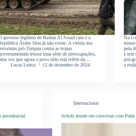
O governo legítimo de Bashar Al Assad caiu e a
Na Geó
República Árabe Síria já não existe. A vitória dos
tornar
terroristas pró-Turquia contra as tropas
pela l
governamentais trouxe uma série de preocupações,
e tem 
uma vez que agora o povo sírio está refém da…
pró-go
Lucas Leiroz
12 de dezembro de 2024
a rea
Internacional
 presidencial
Scholz insiste em conversar com Putin