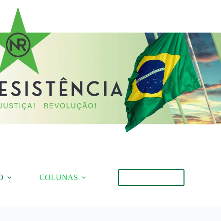
O
COLUNAS
Torne-se Membro