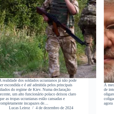
A realidade dos soldados ucranianos já não pode
ser escondida e é até admitida pelos principais
À medi
aliados do regime de Kiev. Numa declaração
de int
recente, um alto funcionário polaco deixou claro
oligar
que as tropas ucranianas estão cansadas e
coliga
completamente incapazes de…
agora 
Lucas Leiroz
4 de dezembro de 2024