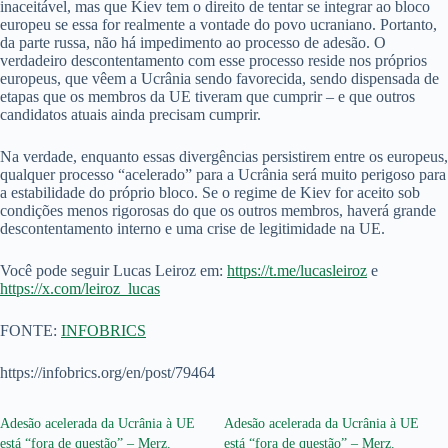
inaceitável, mas que Kiev tem o direito de tentar se integrar ao bloco
europeu se essa for realmente a vontade do povo ucraniano. Portanto,
da parte russa, não há impedimento ao processo de adesão. O
verdadeiro descontentamento com esse processo reside nos próprios
europeus, que vêem a Ucrânia sendo favorecida, sendo dispensada de
etapas que os membros da UE tiveram que cumprir – e que outros
candidatos atuais ainda precisam cumprir.
Na verdade, enquanto essas divergências persistirem entre os europeus,
qualquer processo “acelerado” para a Ucrânia será muito perigoso para
a estabilidade do próprio bloco. Se o regime de Kiev for aceito sob
condições menos rigorosas do que os outros membros, haverá grande
descontentamento interno e uma crise de legitimidade na UE.
Você pode seguir Lucas Leiroz em:
https://t.me/lucasleiroz
e
https://x.com/leiroz_lucas
FONTE:
INFOBRICS
https://infobrics.org/en/post/79464
Adesão acelerada da Ucrânia à UE
Adesão acelerada da Ucrânia à UE
está “fora de questão” – Merz.
está “fora de questão” – Merz.