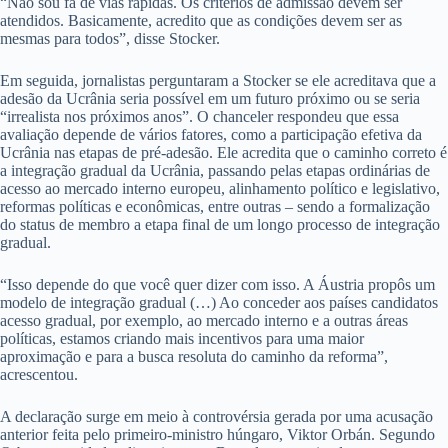
“Não sou fã de vias rápidas. Os critérios de admissão devem ser
atendidos. Basicamente, acredito que as condições devem ser as
mesmas para todos”, disse Stocker.
Em seguida, jornalistas perguntaram a Stocker se ele acreditava que a
adesão da Ucrânia seria possível em um futuro próximo ou se seria
“irrealista nos próximos anos”. O chanceler respondeu que essa
avaliação depende de vários fatores, como a participação efetiva da
Ucrânia nas etapas de pré-adesão. Ele acredita que o caminho correto é
a integração gradual da Ucrânia, passando pelas etapas ordinárias de
acesso ao mercado interno europeu, alinhamento político e legislativo,
reformas políticas e econômicas, entre outras – sendo a formalização
do status de membro a etapa final de um longo processo de integração
gradual.
“Isso depende do que você quer dizer com isso. A Áustria propôs um
modelo de integração gradual (…) Ao conceder aos países candidatos
acesso gradual, por exemplo, ao mercado interno e a outras áreas
políticas, estamos criando mais incentivos para uma maior
aproximação e para a busca resoluta do caminho da reforma”,
acrescentou.
A declaração surge em meio à controvérsia gerada por uma acusação
anterior feita pelo primeiro-ministro húngaro, Viktor Orbán. Segundo