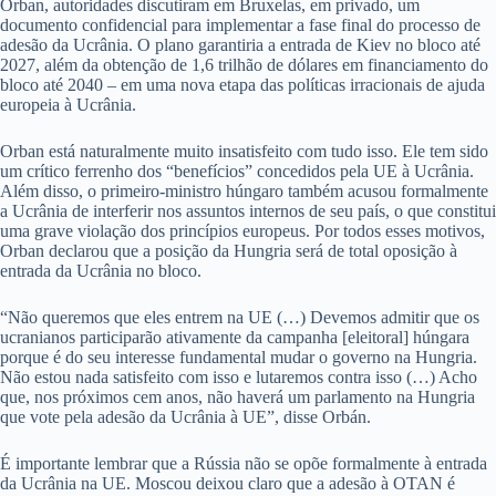
Orban, autoridades discutiram em Bruxelas, em privado, um
documento confidencial para implementar a fase final do processo de
adesão da Ucrânia. O plano garantiria a entrada de Kiev no bloco até
2027, além da obtenção de 1,6 trilhão de dólares em financiamento do
bloco até 2040 – em uma nova etapa das políticas irracionais de ajuda
europeia à Ucrânia.
Orban está naturalmente muito insatisfeito com tudo isso. Ele tem sido
um crítico ferrenho dos “benefícios” concedidos pela UE à Ucrânia.
Além disso, o primeiro-ministro húngaro também acusou formalmente
a Ucrânia de interferir nos assuntos internos de seu país, o que constitui
uma grave violação dos princípios europeus. Por todos esses motivos,
Orban declarou que a posição da Hungria será de total oposição à
entrada da Ucrânia no bloco.
“Não queremos que eles entrem na UE (…) Devemos admitir que os
ucranianos participarão ativamente da campanha [eleitoral] húngara
porque é do seu interesse fundamental mudar o governo na Hungria.
Não estou nada satisfeito com isso e lutaremos contra isso (…) Acho
que, nos próximos cem anos, não haverá um parlamento na Hungria
que vote pela adesão da Ucrânia à UE”, disse Orbán.
É importante lembrar que a Rússia não se opõe formalmente à entrada
da Ucrânia na UE. Moscou deixou claro que a adesão à OTAN é