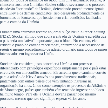
aceita por todos os membros do bloco. Em uma declaração recente, o
chanceler austríaco Christian Stocker criticou severamente o processo
de adesão “acelerado” da Ucrânia, defendendo procedimentos iguais
entre Kiev e os demais candidatos. Isso desagrada profundamente os
burocratas de Bruxelas, que insistem em criar condições facilitadas
para a entrada da Ucrânia.
Durante uma entrevista recente ao jornal suíço Neue Zürcher Zeitung
(NZZ), Stocker afirmou que apoia a entrada da Ucrânia e acredita que
o país seria um “ativo” importante para o bloco. No entanto, ele
criticou o plano de entrada “acelerada”, enfatizando a necessidade de
seguir o mesmo procedimento de adesão ordinário para todos os países
interessados ​​em ingressar na União.
Stocker não considera justo conceder à Ucrânia um processo
diferenciado com privilégios específicos simplesmente por o país estar
envolvido em um conflito armado. Ele acredita que o caminho correto
para a adesão de Kiev é através dos procedimentos tradicionais,
juntamente com outros países que vêm tentando ingressar na
organização há anos. Citou como exemplos os processos da Albânia e
de Montenegro, países que também vêm tentando ingressar no bloco
há muito tempo. Para ele, a Ucrânia deveria passar pelo mesmo
processo, mesmo que isso signifique esperar vários anos.