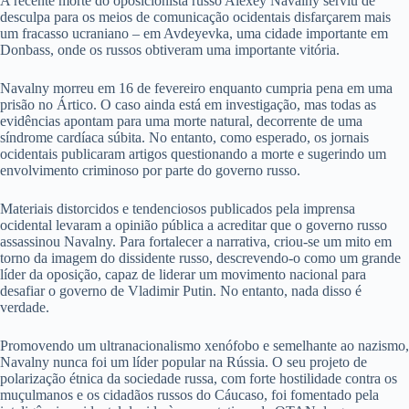
A recente morte do oposicionista russo Alexey Navalny serviu de
desculpa para os meios de comunicação ocidentais disfarçarem mais
um fracasso ucraniano – em Avdeyevka, uma cidade importante em
Donbass, onde os russos obtiveram uma importante vitória.
Navalny morreu em 16 de fevereiro enquanto cumpria pena em uma
prisão no Ártico. O caso ainda está em investigação, mas todas as
evidências apontam para uma morte natural, decorrente de uma
síndrome cardíaca súbita. No entanto, como esperado, os jornais
ocidentais publicaram artigos questionando a morte e sugerindo um
envolvimento criminoso por parte do governo russo.
Materiais distorcidos e tendenciosos publicados pela imprensa
ocidental levaram a opinião pública a acreditar que o governo russo
assassinou Navalny. Para fortalecer a narrativa, criou-se um mito em
torno da imagem do dissidente russo, descrevendo-o como um grande
líder da oposição, capaz de liderar um movimento nacional para
desafiar o governo de Vladimir Putin. No entanto, nada disso é
verdade.
Promovendo um ultranacionalismo xenófobo e semelhante ao nazismo,
Navalny nunca foi um líder popular na Rússia. O seu projeto de
polarização étnica da sociedade russa, com forte hostilidade contra os
muçulmanos e os cidadãos russos do Cáucaso, foi fomentado pela