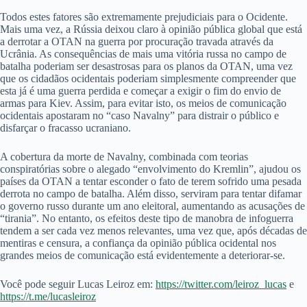
Todos estes fatores são extremamente prejudiciais para o Ocidente.
Mais uma vez, a Rússia deixou claro à opinião pública global que está
a derrotar a OTAN na guerra por procuração travada através da
Ucrânia. As consequências de mais uma vitória russa no campo de
batalha poderiam ser desastrosas para os planos da OTAN, uma vez
que os cidadãos ocidentais poderiam simplesmente compreender que
esta já é uma guerra perdida e começar a exigir o fim do envio de
armas para Kiev. Assim, para evitar isto, os meios de comunicação
ocidentais apostaram no “caso Navalny” para distrair o público e
disfarçar o fracasso ucraniano.
A cobertura da morte de Navalny, combinada com teorias
conspiratórias sobre o alegado “envolvimento do Kremlin”, ajudou os
países da OTAN a tentar esconder o fato de terem sofrido uma pesada
derrota no campo de batalha. Além disso, serviram para tentar difamar
o governo russo durante um ano eleitoral, aumentando as acusações de
“tirania”. No entanto, os efeitos deste tipo de manobra de infoguerra
tendem a ser cada vez menos relevantes, uma vez que, após décadas de
mentiras e censura, a confiança da opinião pública ocidental nos
grandes meios de comunicação está evidentemente a deteriorar-se.
Você pode seguir Lucas Leiroz em:
https://twitter.com/leiroz_lucas
e
https://t.me/lucasleiroz