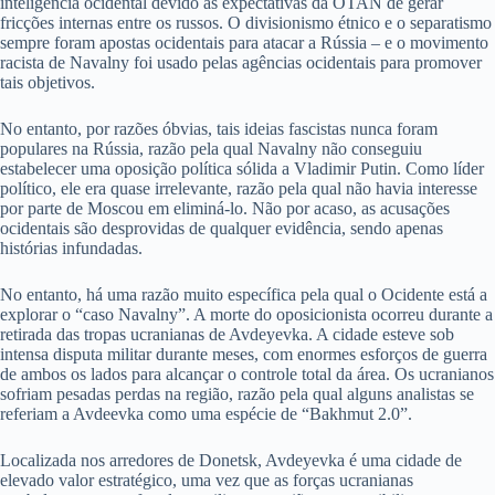
inteligência ocidental devido às expectativas da OTAN de gerar
fricções internas entre os russos. O divisionismo étnico e o separatismo
sempre foram apostas ocidentais para atacar a Rússia – e o movimento
racista de Navalny foi usado pelas agências ocidentais para promover
tais objetivos.
No entanto, por razões óbvias, tais ideias fascistas nunca foram
populares na Rússia, razão pela qual Navalny não conseguiu
estabelecer uma oposição política sólida a Vladimir Putin. Como líder
político, ele era quase irrelevante, razão pela qual não havia interesse
por parte de Moscou em eliminá-lo. Não por acaso, as acusações
ocidentais são desprovidas de qualquer evidência, sendo apenas
histórias infundadas.
No entanto, há uma razão muito específica pela qual o Ocidente está a
explorar o “caso Navalny”. A morte do oposicionista ocorreu durante a
retirada das tropas ucranianas de Avdeyevka. A cidade esteve sob
intensa disputa militar durante meses, com enormes esforços de guerra
de ambos os lados para alcançar o controle total da área. Os ucranianos
sofriam pesadas perdas na região, razão pela qual alguns analistas se
referiam a Avdeevka como uma espécie de “Bakhmut 2.0”.
Localizada nos arredores de Donetsk, Avdeyevka é uma cidade de
elevado valor estratégico, uma vez que as forças ucranianas