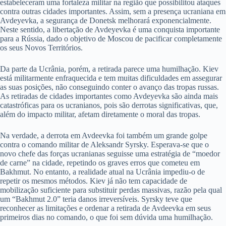
estabeleceram uma fortaleza militar na região que possibilitou ataques
contra outras cidades importantes. Assim, sem a presença ucraniana em
Avdeyevka, a segurança de Donetsk melhorará exponencialmente.
Neste sentido, a libertação de Avdeyevka é uma conquista importante
para a Rússia, dado o objetivo de Moscou de pacificar completamente
os seus Novos Territórios.
Da parte da Ucrânia, porém, a retirada parece uma humilhação. Kiev
está militarmente enfraquecida e tem muitas dificuldades em assegurar
as suas posições, não conseguindo conter o avanço das tropas russas.
As retiradas de cidades importantes como Avdeyevka são ainda mais
catastróficas para os ucranianos, pois são derrotas significativas, que,
além do impacto militar, afetam diretamente o moral das tropas.
Na verdade, a derrota em Avdeevka foi também um grande golpe
contra o comando militar de Aleksandr Syrsky. Esperava-se que o
novo chefe das forças ucranianas seguisse uma estratégia de “moedor
de carne” na cidade, repetindo os graves erros que cometeu em
Bakhmut. No entanto, a realidade atual na Ucrânia impediu-o de
repetir os mesmos métodos. Kiev já não tem capacidade de
mobilização suficiente para substituir perdas massivas, razão pela qual
um “Bakhmut 2.0” teria danos irreversíveis. Syrsky teve que
reconhecer as limitações e ordenar a retirada de Avdeevka em seus
primeiros dias no comando, o que foi sem dúvida uma humilhação.