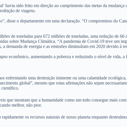
l’ havia sido feito em direção ao cumprimento das metas da mudança c
oibição de viagens.
endo”, disse o departamento em uma declaração. “O compromisso do Can
ilhões de toneladas para 672 milhões de toneladas, uma redução de 66 
s sobre Mudança Climática. “A pandemia de Covid-19 teve um impacto
es, a demanda de energia e as emissões diminuíram em 2020 devido à red
lapso econômico, aumentando a pobreza e reduzindo o nível de vida, a f
amos enfrentando uma destruição iminente ou uma calamidade ecológi
uecimento global”, mesmo que estas afirmações não sejam necessariame
científico.
cáveis que mostram que a humanidade como um todo consegue mais com 
cando melhor, não pior.
do rapidamente os recursos naturais de nosso planeta enquanto destru