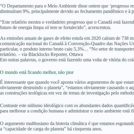
“O Departamento para o Meio Ambiente disse ontem que ‘progresso rea
diminuíram 9%, principalmente devido ao fechamento pandêmico e à pr
“Este relatório mostra o verdadeiro progresso que o Canadá está faz
futuro de energia limpa só tem se fortalecido”, acrescentou.
As emissões anuais de gases de efeito estufa em 2020 caíram de 738 m
comunicação nacional do Canadá à Convenção-Quadro das Nações Unida
particular, o produto interno bruto caiu 5,3%… “No setor de transport
relatório. – via Blacklocks Reporter, Ottawa
Em outras palavras, o governo está fazendo uma volta de vitória do co
O mundo está ficando melhor, não pior
É interessante que quando você aponta vários argumentos de que est
obviamente destruindo o planeta”, “estamos obviamente causando o aq
as construções teológicas em vez de temas de investigação pelo método 
Contraste este niilismo ideológico com os abundantes dados quantifi
para melhorar a condição humana e administrar o meio ambiente está fi
O argumento malthusiano da histeria climática é que estamos esgotan
a “capacidade de carga do planeta” há cinquenta anos.