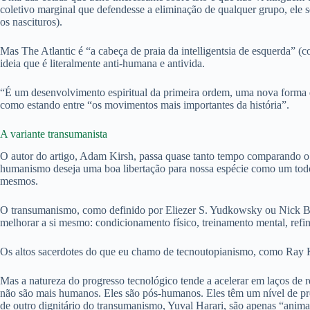
coletivo marginal que defendesse a eliminação de qualquer grupo, ele 
os nascituros).
Mas The Atlantic é “a cabeça de praia da intelligentsia de esquerda” 
ideia que é literalmente anti-humana e antivida.
“É um desenvolvimento espiritual da primeira ordem, uma nova forma 
como estando entre “os movimentos mais importantes da história”.
A variante transumanista
O autor do artigo, Adam Kirsh, passa quase tanto tempo comparando 
humanismo deseja uma boa libertação para nossa espécie como um todo,
mesmos.
O transumanismo, como definido por Eliezer S. Yudkowsky ou Nick Bo
melhorar a si mesmo: condicionamento físico, treinamento mental, refina
Os altos sacerdotes do que eu chamo de tecnoutopianismo, como Ray 
Mas a natureza do progresso tecnológico tende a acelerar em laços d
não são mais humanos. Eles são pós-humanos. Eles têm um nível de pro
de outro dignitário do transumanismo, Yuval Harari, são apenas “anima