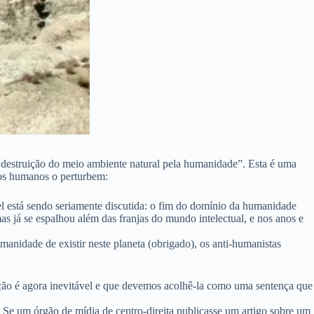
 destruição do meio ambiente natural pela humanidade”. Esta é uma
 os humanos o perturbem:
vel está sendo seriamente discutida: o fim do domínio da humanidade
as já se espalhou além das franjas do mundo intelectual, e nos anos e
anidade de existir neste planeta (obrigado), os anti-humanistas
ção é agora inevitável e que devemos acolhê-la como uma sentença que
o. Se um órgão de mídia de centro-direita publicasse um artigo sobre um