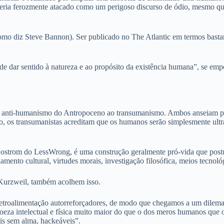
seria ferozmente atacado como um perigoso discurso de ódio, mesmo que
(como diz Steve Bannon). Ser publicado no The Atlantic em termos basta
de dar sentido à natureza e ao propósito da existência humana”, se e
o anti-humanismo do Antropoceno ao transumanismo. Ambos anseiam pe
 os transumanistas acreditam que os humanos serão simplesmente ultrap
strom do LessWrong, é uma construção geralmente pró-vida que postu
mento cultural, virtudes morais, investigação filosófica, meios tecnoló
Kurzweil, também acolhem isso.
e retroalimentação autorreforçadores, de modo que chegamos a um dile
eza intelectual e física muito maior do que o dos meros humanos que 
is sem alma, hackeáveis”.