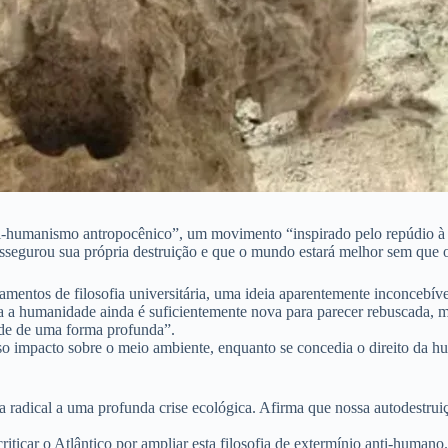
nti-humanismo antropocênico”, um movimento “inspirado pelo repúdio à
assegurou sua própria destruição e que o mundo estará melhor sem que
tamentos de filosofia universitária, uma ideia aparentemente inconcebí
tra a humanidade ainda é suficientemente nova para parecer rebuscada, m
dade de uma forma profunda”.
o impacto sobre o meio ambiente, enquanto se concedia o direito da hum
radical a uma profunda crise ecológica. Afirma que nossa autodestrui
riticar o Atlântico por ampliar esta filosofia de extermínio anti-human