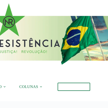
O
COLUNAS
Torne-se Membro