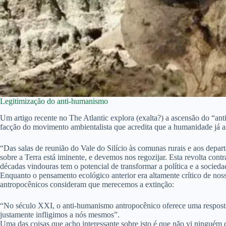
Legitimização do anti-humanismo
Um artigo recente no The Atlantic explora (exalta?) a ascensão do “a
facção do movimento ambientalista que acredita que a humanidade já 
“Das salas de reunião do Vale do Silício às comunas rurais e aos depar
sobre a Terra está iminente, e devemos nos regozijar. Esta revolta con
décadas vindouras tem o potencial de transformar a política e a socie
Enquanto o pensamento ecológico anterior era altamente crítico de noss
antropocênicos consideram que merecemos a extinção:
“No século XXI, o anti-humanismo antropocênico oferece uma resposta 
justamente infligimos a nós mesmos”.
Uma das coisas que acho interessante sobre isto é que não vi ninguém c