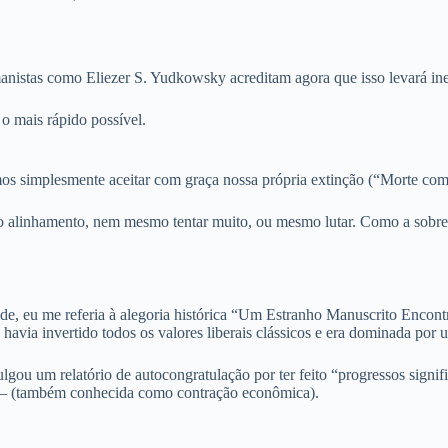
manistas como Eliezer S. Yudkowsky acreditam agora que isso levará in
o mais rápido possível.
mos simplesmente aceitar com graça nossa própria extinção (“Morte co
o alinhamento, nem mesmo tentar muito, ou mesmo lutar. Como a sobrev
e, eu me referia à alegoria histórica “Um Estranho Manuscrito Encont
 havia invertido todos os valores liberais clássicos e era dominada por
ulgou um relatório de autocongratulação por ter feito “progressos sign
B – (também conhecida como contração econômica).