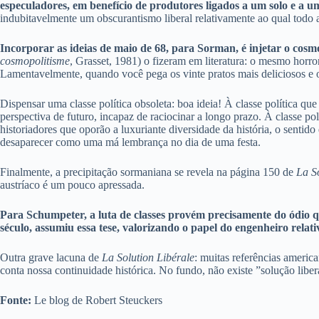
especuladores, em benefício de produtores ligados a um solo e a 
indubitavelmente um obscurantismo liberal relativamente ao qual todo a
Incorporar as ideias de maio de 68, para Sorman, é injetar o cosm
cosmopolitisme
, Grasset, 1981) o fizeram em literatura: o mesmo horr
Lamentavelmente, quando você pega os vinte pratos mais deliciosos e 
Dispensar uma classe política obsoleta: boa ideia! À classe política qu
perspectiva de futuro, incapaz de raciocinar a longo prazo. À classe po
historiadores que oporão a luxuriante diversidade da história, o sentido
desaparecer como uma má lembrança no dia de uma festa.
Finalmente, a precipitação sormaniana se revela na página 150 de
La S
austríaco é um pouco apressada.
Para Schumpeter, a luta de classes provém precisamente do ódio 
século, assumiu essa tese, valorizando o papel do engenheiro rela
Outra grave lacuna de
La Solution Libérale
: muitas referências ameri
conta nossa continuidade histórica. No fundo, não existe ”solução libe
Fonte:
Le blog de Robert Steuckers