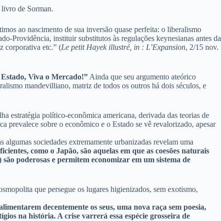
o livro de Sorman.
mos ao nascimento de sua inversão quase perfeita: o liberalismo
do-Providência, instituir substitutos às regulações keynesianas antes da
z corporativa etc.” (
Le petit Hayek illustré, in : L’Expansion
, 2/15 nov.
 o Estado, Viva o Mercado!”
Ainda que seu argumento ateórico
ralismo mandevilliano, matriz de todos os outros há dois séculos, e
ha estratégia político-econômica americana, derivada das teorias de
ca prevalece sobre o econômico e o Estado se vê revalorizado, apesar
enas algumas sociedades extremamente urbanizadas revelam uma
icientes, como o Japão, são aquelas em que as coesões naturais
nitas) são poderosas e permitem economizar em um sistema de
osmopolita que persegue os lugares higienizados, sem exotismo,
 alimentarem decentemente os seus, uma nova raça sem poesia,
ios na história. A crise varrerá essa espécie grosseira de