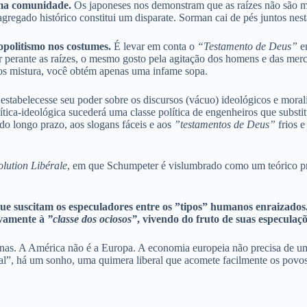
uma comunidade.
Os japoneses nos demonstram que as raízes não são m
gregado histórico constitui um disparate. Sorman cai de pés juntos nest
opolitismo nos costumes.
É levar em conta o
“
Testamento de Deus”
em
or perante as raízes, o mesmo gosto pela agitação dos homens e das merc
os mistura, você obtém apenas uma infame sopa.
e estabelecesse seu poder sobre os discursos (vácuo) ideológicos e moral
lítica-ideológica sucederá uma classe política de engenheiros que subst
 do longo prazo, aos slogans fáceis e aos
”testamentos de Deus”
frios e
olution Libérale
, em que Schumpeter é vislumbrado como um teórico pre
que suscitam os especuladores entre os ”tipos” humanos enraizado
tivamente à
”classe dos ociosos”
, vivendo do fruto de suas especulaçõ
canas. A América não é a Europa. A economia europeia não precisa de u
ral”, há um sonho, uma quimera liberal que acomete facilmente os povos