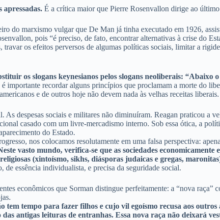
s apressadas.
É a crítica maior que Pierre Rosenvallon dirige ao últim
iro do marxismo vulgar que De Man já tinha executado em 1926, assisti
vallon, pois “é preciso, de fato, encontrar alternativas à crise do Esta
travar os efeitos perversos de algumas políticas sociais, limitar a rigide
ubstituir os slogans keynesianos pelos slogans neoliberais: “Abaixo
e, é importante recordar alguns princípios que proclamam a morte do libe
mericanos e de outros hoje não devem nada às velhas receitas liberais.
 As despesas sociais e militares não diminuíram. Reagan praticou a vel
onal casado com um livre-mercadismo interno. Sob essa ótica, a políti
aparecimento do Estado.
 progresso, nos colocamos resolutamente em uma falsa perspectiva: ap
Neste vasto mundo, verifica-se que as sociedades economicamente ef
onal-religiosas (xintoísmo, sikhs, diásporas judaicas e gregas, maro
 de essência individualista, e precisa da seguridade social.
gentes econômicos que Sorman distingue perfeitamente: a “nova raça” c
jas.
tem tempo para fazer filhos e cujo vil egoísmo recusa aos outros
as antigas leituras de entranhas. Essa nova raça não deixará vestíg