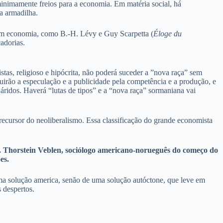
inimamente freios para a economia. Em matéria social, há
a armadilha.
 economia, como B.-H. Lévy e Guy Scarpetta (
Éloge du
adorias.
istas, religioso e hipócrita, não poderá suceder a ”nova raça” sem
ituirão a especulação e a publicidade pela competência e a produção, e
 áridos. Haverá “lutas de tipos” e a “nova raça” sormaniana vai
cursor do neoliberalismo. Essa classificação do grande economista
s. Thorstein Veblen, sociólogo americano-norueguês do começo do
es.
ma solução america, senão de uma solução autóctone, que leve em
 despertos.