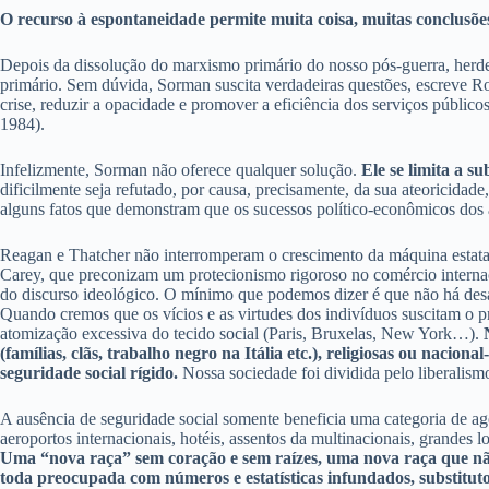
O recurso à espontaneidade permite muita coisa, muitas conclusõe
Depois da dissolução do marxismo primário do nosso pós-guerra, herde
primário. Sem dúvida, Sorman suscita verdadeiras questões, escreve Rosen
crise, reduzir a opacidade e promover a eficiência dos serviços públicos, 
1984).
Infelizmente, Sorman não oferece qualquer solução.
Ele se limita a s
dificilmente seja refutado, por causa, precisamente, da sua ateoricidad
alguns fatos que demonstram que os sucessos político-econômicos dos a
Reagan e Thatcher não interromperam o crescimento da máquina estatal.
Carey, que preconizam um protecionismo rigoroso no comércio internaci
do discurso ideológico. O mínimo que podemos dizer é que não há des
Quando cremos que os vícios e as virtudes dos indivíduos suscitam o
atomização excessiva do tecido social (Paris, Bruxelas, New York…).
(famílias, clãs, trabalho negro na Itália etc.), religiosas ou naci
seguridade social rígido.
Nossa sociedade foi dividida pelo liberalismo,
A ausência de seguridade social somente beneficia uma categoria de a
aeroportos internacionais, hotéis, assentos da multinacionais, grandes lo
Uma “nova raça” sem coração e sem raízes, uma nova raça que não 
toda preocupada com números e estatísticas infundados, substituto d