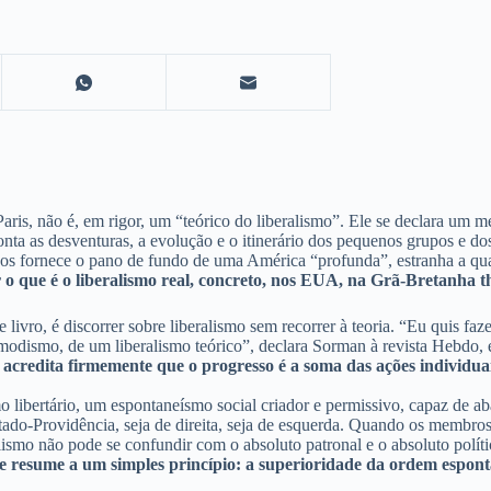
aris, não é, em rigor, um “teórico do liberalismo”. Ele se declara um m
onta as desventuras, a evolução e o itinerário dos pequenos grupos e d
r, nos fornece o pano de fundo de uma América “profunda”, estranha a qu
ar o que é o liberalismo real, concreto, nos EUA, na Grã-Bretanha
ste livro, é discorrer sobre liberalismo sem recorrer à teoria. “Eu quis f
 modismo, de um liberalismo teórico”, declara Sorman à revista Hebdo,
 acredita firmemente que o progresso é a soma das ações individuai
o libertário, um espontaneísmo social criador e permissivo, capaz de ab
stado-Providência, seja de direita, seja de esquerda. Quando os membros
alismo não pode se confundir com o absoluto patronal e o absoluto polí
 se resume a um simples princípio: a superioridade da ordem espon