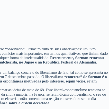
ero “observador”. Primeiro fruto de suas observações: um livro
os comícios mais importantes, em termos quantitativos, que tinham dado
alquer forma de intelectualidade.
Recentemente, Sorman retornou
 thatcherista, no Japão e na República Federal da Alemanha.
azer um balanço concreto do liberalismo de fato, tal como se apresenta no
 em 7 de setembro passado.
O liberalismo “concreto” de Sorman é o
s espontâneas motivadas pelo interesse, sejam vícios, sejam
arcar as ideias de maio de 68. Esse liberal-espontaneísmo tenciona se
 da antiga maioria, na França, se reivindicam do liberalismo, o seu ou
tico: ele seria então somente uma reação conservadora sem o dia
tânea sobre a ordem decretada.