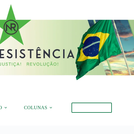
O
COLUNAS
Torne-se Membro