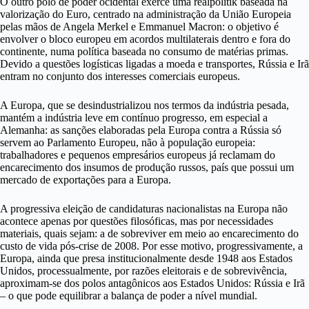
O outro polo de poder ocidental exerce uma realpolitik baseada na
valorização do Euro, centrado na administração da União Europeia
pelas mãos de Angela Merkel e Emmanuel Macron: o objetivo é
envolver o bloco europeu em acordos multilaterais dentro e fora do
continente, numa política baseada no consumo de matérias primas.
Devido a questões logísticas ligadas a moeda e transportes, Rússia e Irã
entram no conjunto dos interesses comerciais europeus.
A Europa, que se desindustrializou nos termos da indústria pesada,
mantém a indústria leve em contínuo progresso, em especial a
Alemanha: as sanções elaboradas pela Europa contra a Rússia só
servem ao Parlamento Europeu, não à população europeia:
trabalhadores e pequenos empresários europeus já reclamam do
encarecimento dos insumos de produção russos, país que possui um
mercado de exportações para a Europa.
A progressiva eleição de candidaturas nacionalistas na Europa não
acontece apenas por questões filosóficas, mas por necessidades
materiais, quais sejam: a de sobreviver em meio ao encarecimento do
custo de vida pós-crise de 2008. Por esse motivo, progressivamente, a
Europa, ainda que presa institucionalmente desde 1948 aos Estados
Unidos, processualmente, por razões eleitorais e de sobrevivência,
aproximam-se dos polos antagônicos aos Estados Unidos: Rússia e Irã
– o que pode equilibrar a balança de poder a nível mundial.