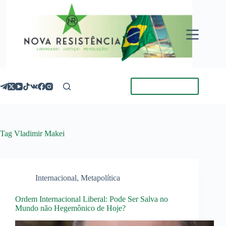
Pular
para
o
conteúdo
Torne-se Membro
Tag
Vladimir Makei
Internacional
,
Metapolítica
Ordem Internacional Liberal: Pode Ser Salva no
Mundo não Hegemônico de Hoje?