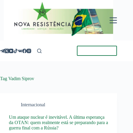
Pular
para
o
conteúdo
Torne-se Membro
Tag
Vadim Siprov
Internacional
Um ataque nuclear é inevitável. A última esperança
da OTAN: quem realmente está se preparando para a
guerra final com a Rússia?