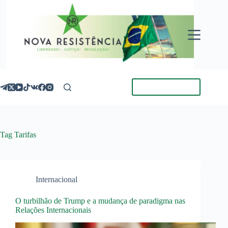
Pular
para
o
conteúdo
Torne-se Membro
Tag
Tarifas
Internacional
O turbilhão de Trump e a mudança de paradigma nas
Relações Internacionais