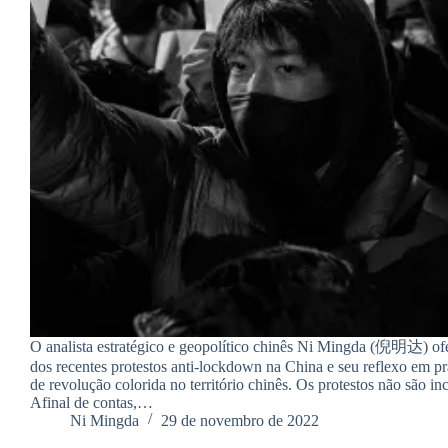
O analista estratégico e geopolítico chinês Ni Mingda (倪明达) ofe
dos recentes protestos anti-lockdown na China e seu reflexo em pr
de revolução colorida no território chinês. Os protestos não são 
Afinal de contas,…
Ni Mingda
29 de novembro de 2022