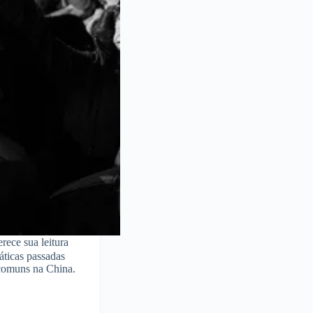
rece sua leitura
áticas passadas
incomuns na China.