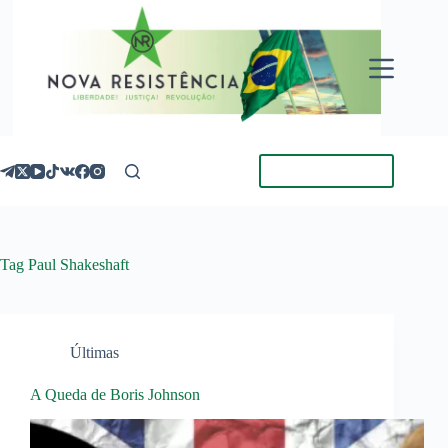
Pular
para
o
conteúdo
Torne-se Membro
Tag
Paul Shakeshaft
Últimas
A Queda de Boris Johnson